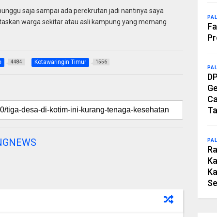
nunggu saja sampai ada perekrutan jadi nantinya saya
PA
itaskan warga sekitar atau asli kampung yang memang
Fa
Pr
e
Kotawaringin Timur
4484
1556
PA
DP
Ge
Ca
Ta
NGNEWS
PA
Ra
Ka
Ka
Se