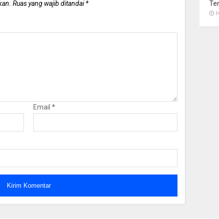
Te
kan.
Ruas yang wajib ditandai
*
1
Email
*