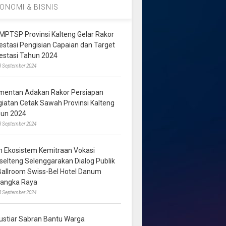
ONOMI & BISNIS
MPTSP Provinsi Kalteng Gelar Rakor
vestasi Pengisian Capaian dan Target
vestasi Tahun 2024
3 September 2024
mentan Adakan Rakor Persiapan
giatan Cetak Sawah Provinsi Kalteng
hun 2024
8 September 2024
m Ekosistem Kemitraan Vokasi
lselteng Selenggarakan Dialog Publik
 Ballroom Swiss-Bel Hotel Danum
langka Raya
8 September 2024
ustiar Sabran Bantu Warga