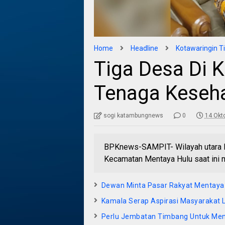
Home
Headline
Kotawaringin T
Tiga Desa Di K
Tenaga Keseh
sogi katambungnews
0
14 Okt
BPKnews-SAMPIT- Wilayah utara Ko
Kecamatan Mentaya Hulu saat ini 
Dewan Minta Pasar Rakyat Mentaya
Kamala Serap Aspirasi Masyarakat
Perlu Jembatan Timbang Untuk Men