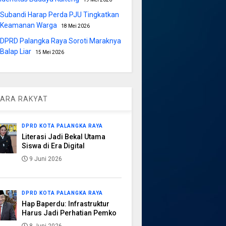
Subandi Harap Perda PJU Tingkatkan
Keamanan Warga
18 Mei 2026
DPRD Palangka Raya Soroti Maraknya
Balap Liar
15 Mei 2026
ARA RAKYAT
DPRD KOTA PALANGKA RAYA
Literasi Jadi Bekal Utama
Siswa di Era Digital
9 Juni 2026
DPRD KOTA PALANGKA RAYA
Hap Baperdu: Infrastruktur
Harus Jadi Perhatian Pemko