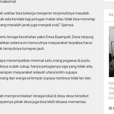
 maksimal.
ayah sekitar bisa bekerja menjamin terpenuhinya masalah
PA
ak ada kendala lagi petugas malas atau tidak bisa menetap
ang masalah jarak juga menjadi soal,” Ujarnya.
perlu tenaga kesehatan yakni Desa Baampah ,Desa tanjung
 Bahkan selama ini menurutnya masyarakat terpaksa harus
rak tempuhnya lumayan jauh.
upaya menempatkan minimal satu orang pegawai di pustu
aknya sudah cukup, hanya petugasnya saja yang tidak ada,
n,harapan masyarakat wilayah utara kotim supaya
 dari warga setempat supaya nantinya tidak lari dari
Pal
Ola
Kal
h memprioritaskan tenaga lokal di desa-desa tersebut
kon
epannya pihak desa juga bisa lebih leluasa memantau