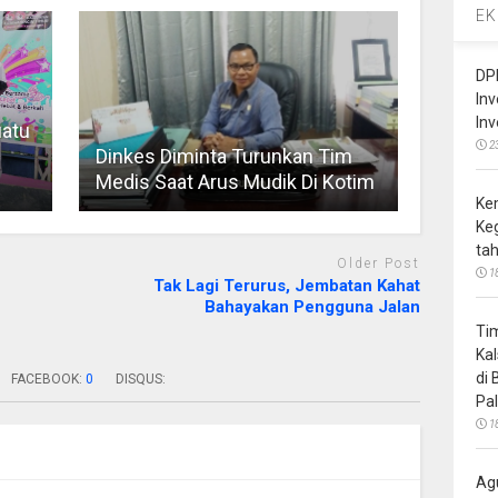
EK
DP
In
In
atu
2
Dinkes Diminta Turunkan Tim
Medis Saat Arus Mudik Di Kotim
Ke
Ke
ta
Older Post
1
Tak Lagi Terurus, Jembatan Kahat
Bahayakan Pengguna Jalan
Ti
Ka
di
FACEBOOK:
0
DISQUS:
Pa
1
Ag