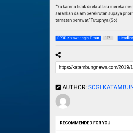
“Ya karena tidak direkrut lalu mereka me
sarankan dalam perekrutan supaya prior
tamatan perawat,”Tutupnya.(So)
DPRD Kotawaringin Timur
Headlin
1271
AUTHOR:
SOGI KATAMBU
RECOMMENDED FOR YOU