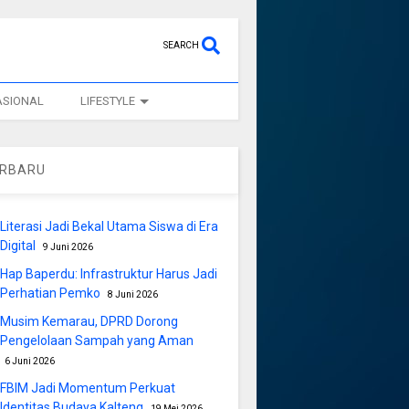
SEARCH
ASIONAL
LIFESTYLE
ERBARU
Literasi Jadi Bekal Utama Siswa di Era
Digital
9 Juni 2026
Hap Baperdu: Infrastruktur Harus Jadi
Perhatian Pemko
8 Juni 2026
Musim Kemarau, DPRD Dorong
Pengelolaan Sampah yang Aman
6 Juni 2026
FBIM Jadi Momentum Perkuat
Identitas Budaya Kalteng
19 Mei 2026