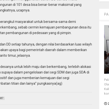
gunan di 101 desa bisa benar-benar maksimal yang
angkatnya, ucapnya.
PA
 merangkul masyarakat untuk bersama-sama demi
erkembang, sebab cermin kemajuan pembangunan desa itu
tan pembangunan di pedesaan yang di pimpin.
an DD setiap tahunya, dengan nilai berdasarkan luas wilayh
pakan upaya bagi pemerintah daerah dalam memberikan
ito timur, jelasnya.
esanya untuk lebih maju dan berkembang, terlebih alokasi
 supaya dalam pengelolaan dari segi SDM dan juga SDA di
ositif dan juga memberian kemajuan dari segi
Pal
mbatan titian dan lainya” pungkasnya(ag)
Ola
Kal
kon
587