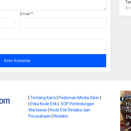
Te
1
Email
*
atan di Gunung
|
Tentang Kami
|
Pedoman Media Siber
|
Ha
|
Etika Kode Etik
|
SOP Perlindungan
, Ini
Literasi Jadi Bekal Utama
Ha
Wartawan
|
Kode Etik Redaksi dan
bnya
Perusahaan
|
Redaksi
Siswa di Era Digital
P
atambungnews
Garen
9 Juni 2026