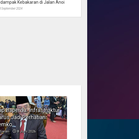
rdampak Kebakaran di Jalan Anoi
4 September 2024
p Baperdu: Infrastruktur
Musim Kemarau, DPRD
rus Jadi Perhatian
Dorong Pengelolaan
emko
Sampah yang Aman
Garen
8 Juni 2026
Garen
6 Juni 2026