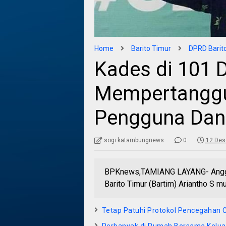
Home
Barito Timur
DPRD Barit
Kades di 101 
Mempertangg
Pengguna Dan
sogi katambungnews
0
12 Des
BPKnews,TAMIANG LAYANG- Anggo
Barito Timur (Bartim) Ariantho S 
Tetap Patuhi Protokol Pencegahan C
Perbanyak di Rumah Bersama Kelua