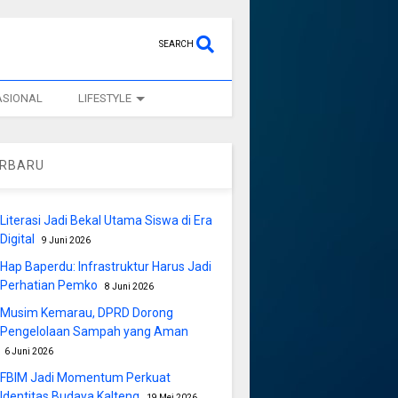
SEARCH
ASIONAL
LIFESTYLE
ERBARU
Literasi Jadi Bekal Utama Siswa di Era
Digital
9 Juni 2026
Hap Baperdu: Infrastruktur Harus Jadi
Perhatian Pemko
8 Juni 2026
Musim Kemarau, DPRD Dorong
Pengelolaan Sampah yang Aman
6 Juni 2026
FBIM Jadi Momentum Perkuat
Identitas Budaya Kalteng
19 Mei 2026