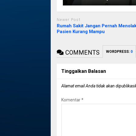
Newer Post
Rumah Sakit Jangan Pernah Menola
Pasien Kurang Mampu
COMMENTS
WORDPRESS:
0
Tinggalkan Balasan
Alamat email Anda tidak akan dipublikasi
Komentar
*