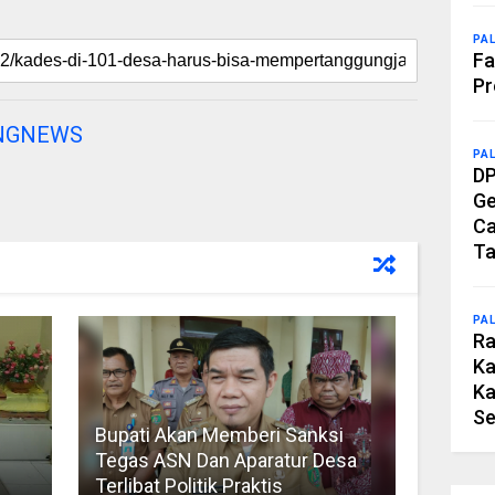
PA
Fa
Pr
NGNEWS
PA
DP
Ge
Ca
Ta
PA
Ra
Ka
Ka
Se
Bupati Akan Memberi Sanksi
Tegas ASN Dan Aparatur Desa
Terlibat Politik Praktis