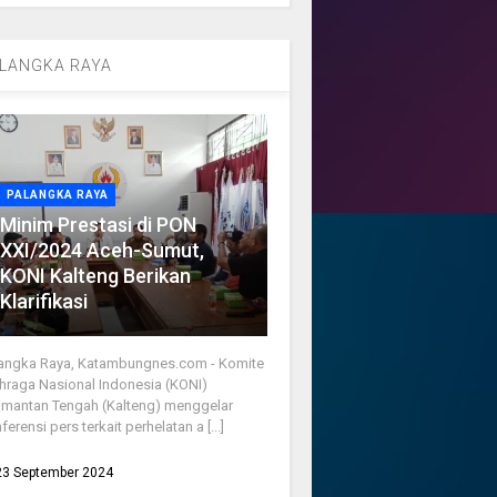
LANGKA RAYA
PALANGKA RAYA
Minim Prestasi di PON
XXI/2024 Aceh-Sumut,
KONI Kalteng Berikan
Klarifikasi
angka Raya, Katambungnes.com - Komite
hraga Nasional Indonesia (KONI)
imantan Tengah (Kalteng) menggelar
ferensi pers terkait perhelatan a [...]
23 September 2024