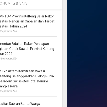
ONOMI & BISNIS
MPTSP Provinsi Kalteng Gelar Rakor
vestasi Pengisian Capaian dan Target
vestasi Tahun 2024
3 September 2024
mentan Adakan Rakor Persiapan
giatan Cetak Sawah Provinsi Kalteng
hun 2024
8 September 2024
m Ekosistem Kemitraan Vokasi
lselteng Selenggarakan Dialog Publik
 Ballroom Swiss-Bel Hotel Danum
langka Raya
8 September 2024
ustiar Sabran Bantu Warga