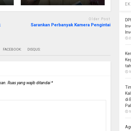
EK
Older Post
DP
k
Sarankan Perbanyak Kamera Pengintai
In
In
2
FACEBOOK:
DISQUS:
Ke
Ke
ta
1
kan.
Ruas yang wajib ditandai
*
Ti
Ka
di
Pa
1
Ag