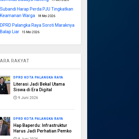
Subandi Harap Perda PJU Tingkatkan
Keamanan Warga
18 Mei 2026
DPRD Palangka Raya Soroti Maraknya
Balap Liar
15 Mei 2026
ARA RAKYAT
DPRD KOTA PALANGKA RAYA
Literasi Jadi Bekal Utama
Siswa di Era Digital
9 Juni 2026
DPRD KOTA PALANGKA RAYA
Hap Baperdu: Infrastruktur
Harus Jadi Perhatian Pemko