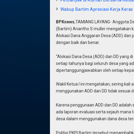
Wabup Bartim Apresiasi Kerja Keras 
BPKnews
,TAMIANG LAYANG- Anggota Dew
(Bartim) Ariantho S muller mengatakan ke
Alokasi Dana Anggaran Desa (ADD) dan j
dengan baik dan benar.
“Alokasi Dana Desa (ADD) dan DD yang di
setiap tahunya bagi seluruh desa yang a
dipertanggungjawabkan oleh setiap kepala
Wakil Ketua I ini mengatakan, sering ka
menggunakan ADD dan DD tidak sesuai d
Karena penggunaan ADD dan DD adalah s
ada laporan evaluasi serta sejauh mana 
desa dalam menggunakan dana desa ter
Politisi PKPI Bartim tersebut menamba