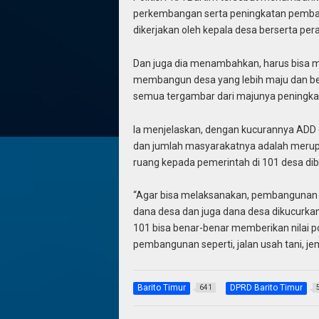
perkembangan serta peningkatan pemban
dikerjakan oleh kepala desa berserta per
Dan juga dia menambahkan, harus bisa
membangun desa yang lebih maju dan b
semua tergambar dari majunya peningka
Ia menjelaskan, dengan kucurannya ADD d
dan jumlah masyarakatnya adalah meru
ruang kepada pemerintah di 101 desa dibar
“Agar bisa melaksanakan, pembangunan d
dana desa dan juga dana desa dikucurkan
101 bisa benar-benar memberikan nilai p
pembangunan seperti, jalan usah tani, je
Barito Timur
DPRD Barito Timur
641