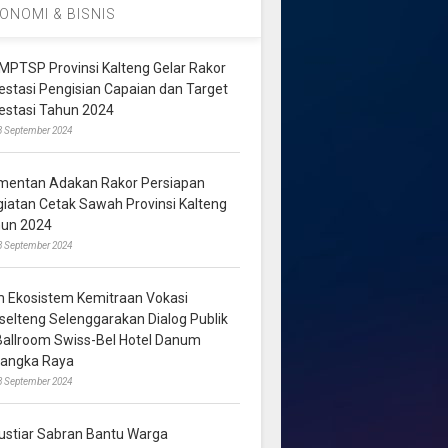
ONOMI & BISNIS
MPTSP Provinsi Kalteng Gelar Rakor
vestasi Pengisian Capaian dan Target
vestasi Tahun 2024
3 September 2024
mentan Adakan Rakor Persiapan
giatan Cetak Sawah Provinsi Kalteng
hun 2024
8 September 2024
m Ekosistem Kemitraan Vokasi
lselteng Selenggarakan Dialog Publik
 Ballroom Swiss-Bel Hotel Danum
langka Raya
8 September 2024
ustiar Sabran Bantu Warga