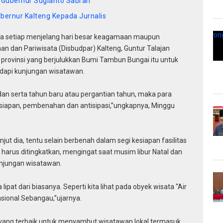
n Gubernur Sugianto Sabran
Gubernur Kalteng Kepada Jurnalis
setiap menjelang hari besar keagamaan maupun
n dan Pariwisata (Disbudpar) Kalteng, Guntur Talajan
 provinsi yang berjulukkan Bumi Tambun Bungai itu untuk
dapi kunjungan wisatawan.
dan serta tahun baru atau pergantian tahun, maka para
siapan, pembenahan dan antisipasi,”ungkapnya, Minggu
jut dia, tentu selain berbenah dalam segi kesiapan fasilitas
n harus ditingkatkan, mengingat saat musim libur Natal dan
unjungan wisatawan.
lipat dari biasanya. Seperti kita lihat pada obyek wisata “Air
ional Sebangau,”ujarnya.
yang terbaik untuk menyambut wisatawan lokal termasuk