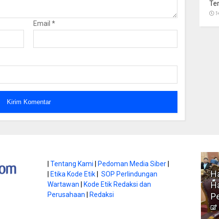
Te
1
Email
*
atan di Gunung
|
Tentang Kami
|
Pedoman Media Siber
|
Ha
|
Etika Kode Etik
|
SOP Perlindungan
, Ini
Literasi Jadi Bekal Utama
Ha
Wartawan
|
Kode Etik Redaksi dan
bnya
Perusahaan
|
Redaksi
Siswa di Era Digital
P
atambungnews
Garen
9 Juni 2026