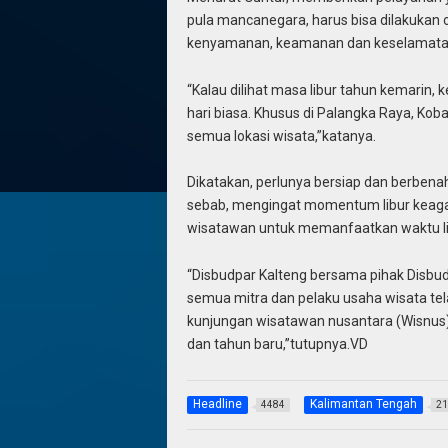
pula mancanegara, harus bisa dilakukan
kenyamanan, keamanan dan keselamata
“Kalau dilihat masa libur tahun kemarin, 
hari biasa. Khusus di Palangka Raya, Kob
semua lokasi wisata,”katanya.
Dikatakan, perlunya bersiap dan berben
sebab, mengingat momentum libur keag
wisatawan untuk memanfaatkan waktu li
“Disbudpar Kalteng bersama pihak Disbudp
semua mitra dan pelaku usaha wisata tel
kunjungan wisatawan nusantara (Wisnus
dan tahun baru,”tutupnya.VD
Headline
Kalimantan Tengah
4484
21