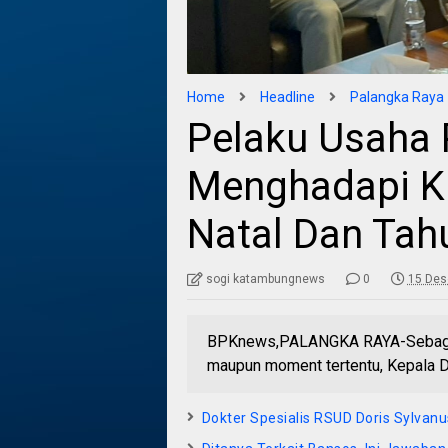
Home
Headline
Palangka Raya
Pelaku Usaha 
Menghadapi K
Natal Dan Tah
sogi katambungnews
0
15 Des
BPKnews,PALANGKA RAYA-Sebagai
maupun moment tertentu, Kepala D
Dokter Spesialis RSUD Doris Sylvan