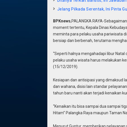
Ditanya Terkait Bansos, Ini Jawaba
Jelang Pilkada Serentak, Ini Pinta 
BPKnews
,PALANGKA RAYA-Sebagaimana 
moment tertentu, Kepala Dinas Kebudayaa
meminta para pelaku usaha pariwisata di
bersiap dan berbenah, terutama mengha
“Seperti halnya mengahadapi libur Natal 
pelaku usaha wisata harus melakukan ke
(15/12/2019).
Kesiapan dan antisipasi yang dimaksud lan
dan wahana, disisi lain standar pelayana
tahun baru nanti akan terjadi kenaikan k
“Kenaikan itu bisa sampai dua sampai tiga 
Hitam” Palangka Raya maupun Taman Nas
Menurut Guntur, memberikan pelayanan 