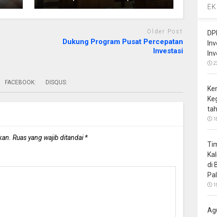
EK
Older Post
DP
Dukung Program Pusat Percepatan
In
Investasi
In
2
FACEBOOK:
DISQUS:
Ke
Ke
ta
1
kan.
Ruas yang wajib ditandai
*
Ti
Ka
di
Pa
1
Ag