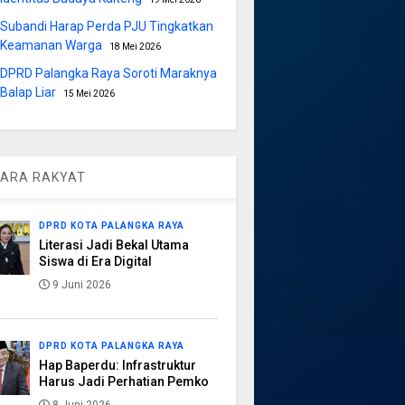
Subandi Harap Perda PJU Tingkatkan
Keamanan Warga
18 Mei 2026
DPRD Palangka Raya Soroti Maraknya
Balap Liar
15 Mei 2026
ARA RAKYAT
DPRD KOTA PALANGKA RAYA
Literasi Jadi Bekal Utama
Siswa di Era Digital
9 Juni 2026
DPRD KOTA PALANGKA RAYA
Hap Baperdu: Infrastruktur
Harus Jadi Perhatian Pemko