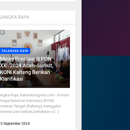
LANGKA RAYA
PALANGKA RAYA
Minim Prestasi di PON
XXI/2024 Aceh-Sumut,
KONI Kalteng Berikan
Klarifikasi
angka Raya, Katambungnes.com - Komite
hraga Nasional Indonesia (KONI)
imantan Tengah (Kalteng) menggelar
ferensi pers terkait perhelatan a [...]
23 September 2024