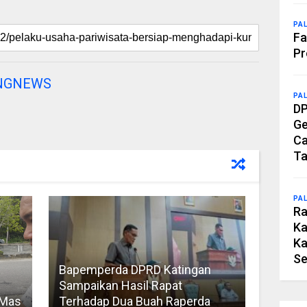
PA
Fa
Pr
NGNEWS
PA
DP
Ge
Ca
Ta
PA
Ra
Ka
Ka
Se
Bapemperda DPRD Katingan
Sampaikan Hasil Rapat
 Mas
Terhadap Dua Buah Raperda