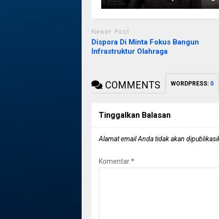
Newer Post
Dispora Di Minta Fokus Bangun
Infrastruktur Olahraga
COMMENTS
WORDPRESS:
0
Tinggalkan Balasan
Alamat email Anda tidak akan dipublikasi
Komentar
*