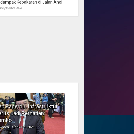
rdampak Kebakaran di Jalan Anoi
4 September 2024
p Baperdu: Infrastruktur
Musim Kemarau, DPRD
rus Jadi Perhatian
Dorong Pengelolaan
emko
Sampah yang Aman
Garen
8 Juni 2026
Garen
6 Juni 2026