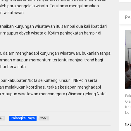
 oleh para pengelola wisata. Terutama mengutamakan
n wisatawan.
PA
kenaikan kunjungan wisatawan itu sampai dua kali lipat dari
ar maupun obyek wisata di Kotim peningkatan hampir di
ah, dalam menghadapi kunjungan wisatawan, bukanlah tanpa
amaan maupun momentum tertentu menjadi trend bagi
bur berwisata.
ar kabupaten/kota se Kalteng, unsur TNI/Polri serta
ah melakukan koordinasi, terkait kesiapan menghadapi
) maupun wisatawan mancanegara (Wisman) jelang Natal
Pal
Ola
Kal
kon
Palangka Raya
43
2560