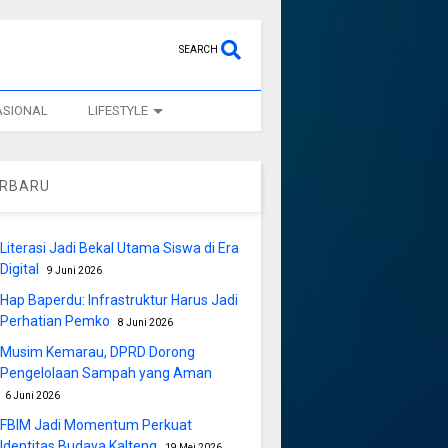
SEARCH
ASIONAL
LIFESTYLE
ERBARU
Literasi Jadi Bekal Utama Siswa di Era
Digital
9 Juni 2026
Hap Baperdu: Infrastruktur Harus Jadi
Perhatian Pemko
8 Juni 2026
Musim Kemarau, DPRD Dorong
Pengelolaan Sampah yang Aman
6 Juni 2026
FBIM Jadi Momentum Perkuat
Identitas Budaya Kalteng
19 Mei 2026