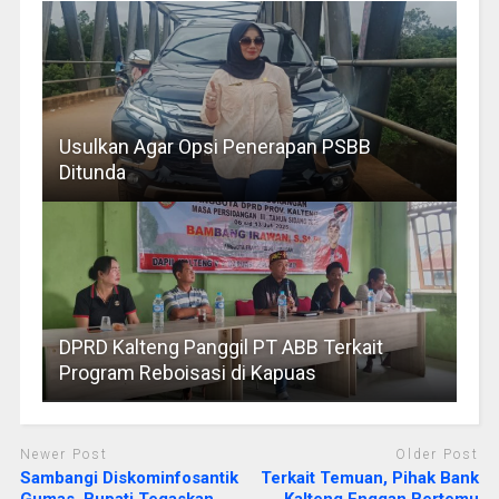
Usulkan Agar Opsi Penerapan PSBB
Ditunda
DPRD Kalteng Panggil PT ABB Terkait
Program Reboisasi di Kapuas
Newer Post
Older Post
Sambangi Diskominfosantik
Terkait Temuan, Pihak Bank
Gumas, Bupati Tegaskan
Kalteng Enggan Bertemu