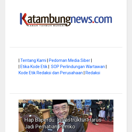
|
Tentang Kami
|
Pedoman Media Siber
|
|
Etika Kode Etik
|
SOP Perlindungan Wartawan
|
Kode Etik Redaksi dan Perusahaan
|
Redaksi
arus
Musim Kemarau, DPRD Dorong
FBIM
Pengelolaan Sampah yang Aman
Iden