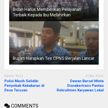
Bidan Harus Memberikan Pelayanan
Terbaik Kepada Ibu Melahirkan
Bupati Harapkan Tes CPNS Berjalan Lancar
Newer Post
Older Post
Polisi Masih Selidiki
Dewan Barsel Minta
Penyebab Kebakaran di
Disnakertrans Pantau
Desa Tarusan
Rekruitmen Karyawan Lokal
COMMENTS