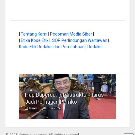
|
Tentang Kami
|
Pedoman Media Siber
|
|
Etika Kode Etik
|
SOP Perlindungan Wartawan
|
Kode Etik Redaksi dan Perusahaan
|
Redaksi
a di
Hap Baperdu: Infrastruktur Harus
Musi
Jadi Perhatian Pemko
Peng
Garen
8 Juni 2026
Garen
© 2025 Katambungnews. All rights reserved.