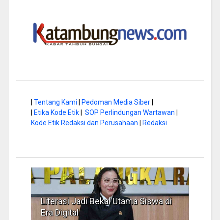
|
Tentang Kami
|
Pedoman Media Siber
|
|
Etika Kode Etik
|
SOP Perlindungan Wartawan
|
Kode Etik Redaksi dan Perusahaan
|
Redaksi
Literasi Jadi Bekal Utama Siswa di
Hap B
Era Digital
Jadi