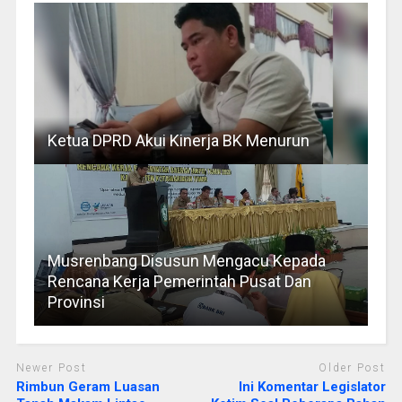
Ketua DPRD Akui Kinerja BK Menurun
Musrenbang Disusun Mengacu Kepada
Rencana Kerja Pemerintah Pusat Dan
Provinsi
Newer Post
Older Post
Rimbun Geram Luasan
Ini Komentar Legislator