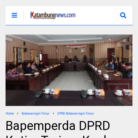
Home
Kotawaringin Timur
DPRD Kotawaringin Timur
Bapemperda DPRD