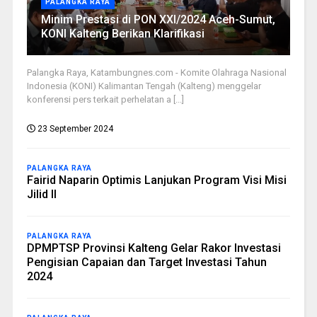
PALANGKA RAYA
Minim Prestasi di PON XXI/2024 Aceh-Sumut,
KONI Kalteng Berikan Klarifikasi
Palangka Raya, Katambungnes.com - Komite Olahraga Nasional
Indonesia (KONI) Kalimantan Tengah (Kalteng) menggelar
konferensi pers terkait perhelatan a [...]
23 September 2024
PALANGKA RAYA
Fairid Naparin Optimis Lanjukan Program Visi Misi
Jilid II
PALANGKA RAYA
DPMPTSP Provinsi Kalteng Gelar Rakor Investasi
Pengisian Capaian dan Target Investasi Tahun
2024