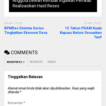
Anggota Dewan Kembali Ingatkan Pemkab
Realisasikan Hasil Reses
Newer Post
Older Post
BPMDes Diminta Serius
15 Tahun PDAM Kuala
Tingkatkan Ekonomi Desa
Kapuas Belum Sesuaikan
Tarif
COMMENTS
FACEBOOK:
DISQUS:
WORDPRESS:
0
Tinggalkan Balasan
Alamat email Anda tidak akan dipublikasikan.
Ruas yang wajib
ditandai
*
Komentar
*