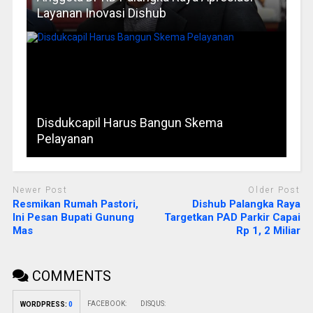
Layanan Inovasi Dishub
Disdukcapil Harus Bangun Skema
Pelayanan
Newer Post
Older Post
Resmikan Rumah Pastori,
Dishub Palangka Raya
Ini Pesan Bupati Gunung
Targetkan PAD Parkir Capai
Mas
Rp 1, 2 Miliar
COMMENTS
FACEBOOK:
DISQUS:
WORDPRESS:
0