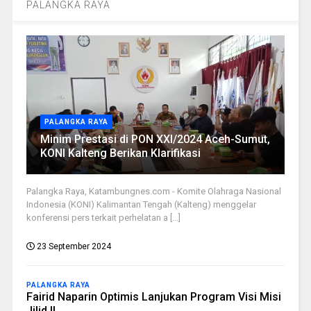
PALANGKA RAYA
PALANGKA RAYA
Minim Prestasi di PON XXI/2024 Aceh-Sumut,
KONI Kalteng Berikan Klarifikasi
Palangka Raya, Katambungnes.com - Komite Olahraga Nasional
Indonesia (KONI) Kalimantan Tengah (Kalteng) menggelar
konferensi pers terkait perhelatan a [...]
23 September 2024
PALANGKA RAYA
Fairid Naparin Optimis Lanjukan Program Visi Misi
Jilid II