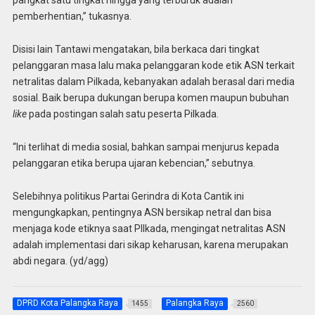
pangkat satu tingkat hingga yang terburuk adalah
pemberhentian,” tukasnya.
Disisi lain Tantawi mengatakan, bila berkaca dari tingkat
pelanggaran masa lalu maka pelanggaran kode etik ASN terkait
netralitas dalam Pilkada, kebanyakan adalah berasal dari media
sosial. Baik berupa dukungan berupa komen maupun bubuhan
like
pada postingan salah satu peserta Pilkada.
“Ini terlihat di media sosial, bahkan sampai menjurus kepada
pelanggaran etika berupa ujaran kebencian,” sebutnya.
Selebihnya politikus Partai Gerindra di Kota Cantik ini
mengungkapkan, pentingnya ASN bersikap netral dan bisa
menjaga kode etiknya saat PIlkada, mengingat netralitas ASN
adalah implementasi dari sikap keharusan, karena merupakan
abdi negara. (yd/agg)
DPRD Kota Palangka Raya
Palangka Raya
1455
2560