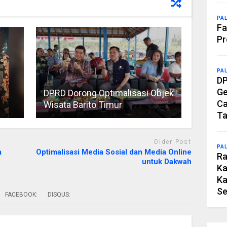
PA
Fa
Pr
PA
DP
Ge
DPRD Dorong Optimalisasi Objek
Ca
Wisata Barito Timur
Ta
Older Post
PA
a
Optimalisasi Media Sosial dan Media Online
Ra
untuk Dakwah
Ka
Ka
Se
FACEBOOK:
DISQUS: