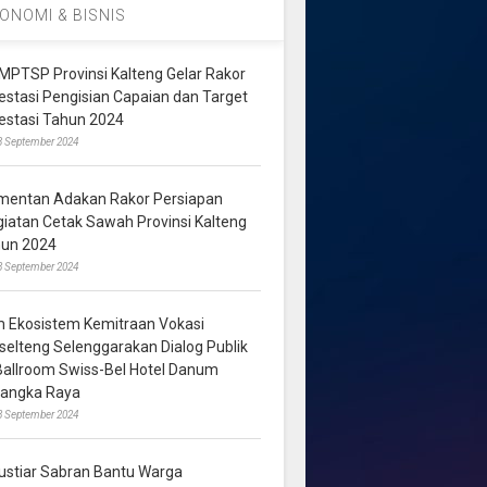
ONOMI & BISNIS
MPTSP Provinsi Kalteng Gelar Rakor
vestasi Pengisian Capaian dan Target
vestasi Tahun 2024
3 September 2024
mentan Adakan Rakor Persiapan
giatan Cetak Sawah Provinsi Kalteng
hun 2024
8 September 2024
m Ekosistem Kemitraan Vokasi
lselteng Selenggarakan Dialog Publik
 Ballroom Swiss-Bel Hotel Danum
langka Raya
8 September 2024
ustiar Sabran Bantu Warga