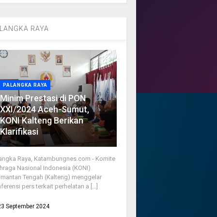
LANGKA RAYA
PALANGKA RAYA
Minim Prestasi di PON
XXI/2024 Aceh-Sumut,
KONI Kalteng Berikan
Klarifikasi
angka Raya, Katambungnes.com - Komite
hraga Nasional Indonesia (KONI)
imantan Tengah (Kalteng) menggelar
ferensi pers terkait perhelatan a [...]
23 September 2024