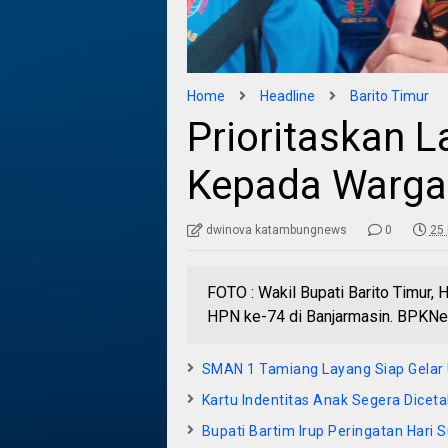
Home
Headline
Barito Timur
Prioritaskan 
Kepada Warga 
dwinova katambungnews
0
25 
FOTO : Wakil Bupati Barito Timur, 
HPN ke-74 di Banjarmasin. BPKNe
SMAN 1 Tamiang Layang Siap Gelar 
Kartu Indentitas Anak Segera Diceta
Bupati Bartim Irup Peringatan Har