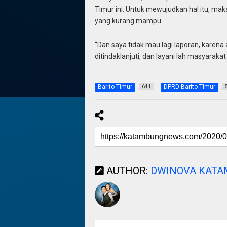
Timur ini. Untuk mewujudkan hal itu, m
yang kurang mampu.
“Dan saya tidak mau lagi laporan, karena
ditindaklanjuti, dan layani lah masyarak
Barito Timur
DPRD Barito Timur
641
AUTHOR:
DWINOVA KAT