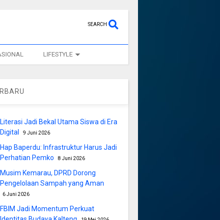
SEARCH
ASIONAL
LIFESTYLE
ERBARU
Literasi Jadi Bekal Utama Siswa di Era
Digital
9 Juni 2026
Hap Baperdu: Infrastruktur Harus Jadi
Perhatian Pemko
8 Juni 2026
Musim Kemarau, DPRD Dorong
Pengelolaan Sampah yang Aman
6 Juni 2026
FBIM Jadi Momentum Perkuat
Identitas Budaya Kalteng
19 Mei 2026