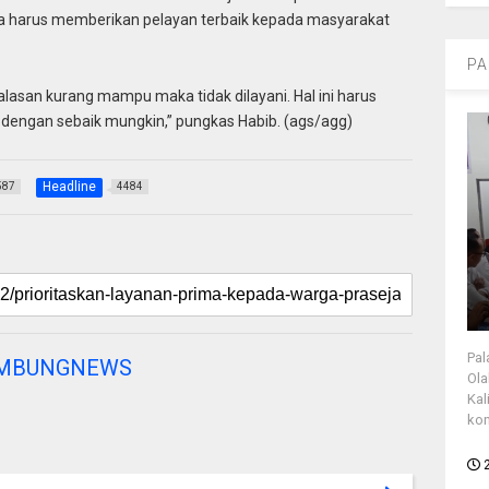
aka harus memberikan pelayan terbaik kepada masyarakat
PA
 alasan kurang mampu maka tidak dilayani. Hal ini harus
at dengan sebaik mungkin,” pungkas Habib. (ags/agg)
Headline
587
4484
Pal
AMBUNGNEWS
Ola
Kal
kon