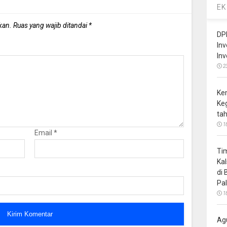
EK
kan.
Ruas yang wajib ditandai
*
DP
In
In
2
Ke
Ke
ta
1
Email
*
Ti
Ka
di
Pa
1
Ag