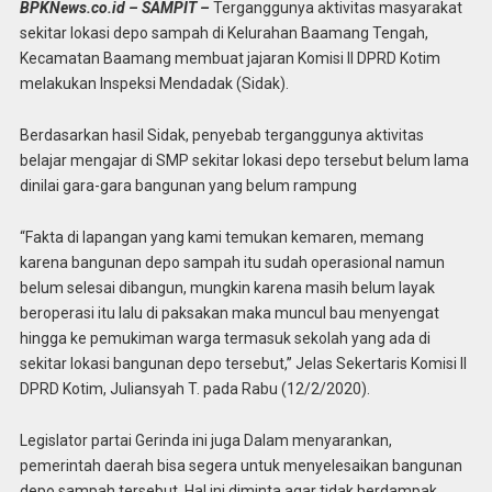
BPKNews.co.id – SAMPIT –
Terganggunya aktivitas masyarakat
sekitar lokasi depo sampah di Kelurahan Baamang Tengah,
Kecamatan Baamang membuat jajaran Komisi II DPRD Kotim
melakukan Inspeksi Mendadak (Sidak).
Berdasarkan hasil Sidak, penyebab terganggunya aktivitas
belajar mengajar di SMP sekitar lokasi depo tersebut belum lama
dinilai gara-gara bangunan yang belum rampung
“Fakta di lapangan yang kami temukan kemaren, memang
karena bangunan depo sampah itu sudah operasional namun
belum selesai dibangun, mungkin karena masih belum layak
beroperasi itu lalu di paksakan maka muncul bau menyengat
hingga ke pemukiman warga termasuk sekolah yang ada di
sekitar lokasi bangunan depo tersebut,” Jelas Sekertaris Komisi II
DPRD Kotim, Juliansyah T. pada Rabu (12/2/2020).
Legislator partai Gerinda ini juga Dalam menyarankan,
pemerintah daerah bisa segera untuk menyelesaikan bangunan
depo sampah tersebut. Hal ini diminta agar tidak berdampak