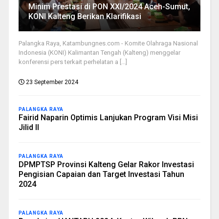
Minim Prestasi di PON XXI/2024 Aceh-Sumut,
KONI Kalteng Berikan Klarifikasi
Palangka Raya, Katambungnes.com - Komite Olahraga Nasional
Indonesia (KONI) Kalimantan Tengah (Kalteng) menggelar
konferensi pers terkait perhelatan a [...]
23 September 2024
PALANGKA RAYA
Fairid Naparin Optimis Lanjukan Program Visi Misi
Jilid II
PALANGKA RAYA
DPMPTSP Provinsi Kalteng Gelar Rakor Investasi
Pengisian Capaian dan Target Investasi Tahun
2024
PALANGKA RAYA