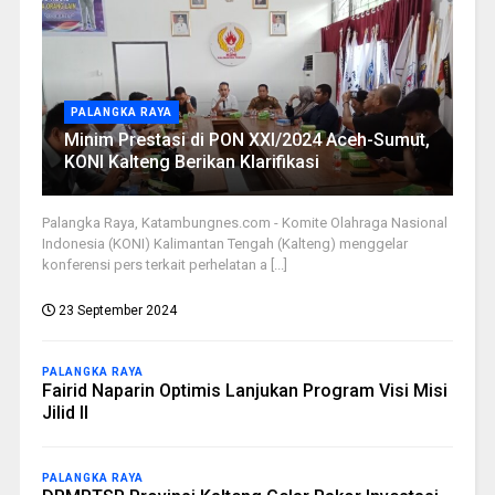
PALANGKA RAYA
Minim Prestasi di PON XXI/2024 Aceh-Sumut,
KONI Kalteng Berikan Klarifikasi
Palangka Raya, Katambungnes.com - Komite Olahraga Nasional
Indonesia (KONI) Kalimantan Tengah (Kalteng) menggelar
konferensi pers terkait perhelatan a [...]
23 September 2024
PALANGKA RAYA
Fairid Naparin Optimis Lanjukan Program Visi Misi
Jilid II
PALANGKA RAYA