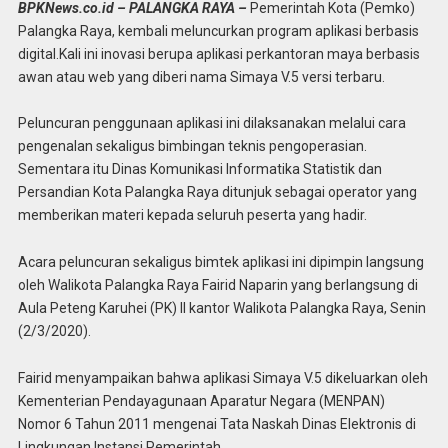
BPKNews.co.id – PALANGKA RAYA –
Pemerintah Kota (Pemko)
Palangka Raya, kembali meluncurkan program aplikasi berbasis
digital.Kali ini inovasi berupa aplikasi perkantoran maya berbasis
awan atau web yang diberi nama Simaya V.5 versi terbaru.
Peluncuran penggunaan aplikasi ini dilaksanakan melalui cara
pengenalan sekaligus bimbingan teknis pengoperasian.
Sementara itu Dinas Komunikasi Informatika Statistik dan
Persandian Kota Palangka Raya ditunjuk sebagai operator yang
memberikan materi kepada seluruh peserta yang hadir.
Acara peluncuran sekaligus bimtek aplikasi ini dipimpin langsung
oleh Walikota Palangka Raya Fairid Naparin yang berlangsung di
Aula Peteng Karuhei (PK) II kantor Walikota Palangka Raya, Senin
(2/3/2020).
Fairid menyampaikan bahwa aplikasi Simaya V.5 dikeluarkan oleh
Kementerian Pendayagunaan Aparatur Negara (MENPAN)
Nomor 6 Tahun 2011 mengenai Tata Naskah Dinas Elektronis di
Lingkungan Instansi Pemerintah.