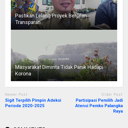
Pastikan Lelang Proyek Berjalan
Transparan
Masyarakat Diminta Tidak Panik Hadapi
Korona
Newer Post
Older Post
Sigit Terpilih Pimpin Adeksi
Partisipasi Pemilih Jadi
Periode 2020-2025
Atensi Pemko Palangka
Raya