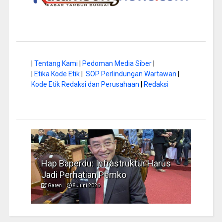
|
Tentang Kami
|
Pedoman Media Siber
|
|
Etika Kode Etik
|
SOP Perlindungan Wartawan
|
Kode Etik Redaksi dan Perusahaan
|
Redaksi
a di
Hap Baperdu: Infrastruktur Harus
Musi
Jadi Perhatian Pemko
Peng
Garen
8 Juni 2026
Garen