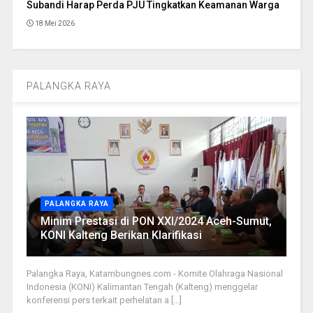
Subandi Harap Perda PJU Tingkatkan Keamanan Warga
18 Mei 2026
PALANGKA RAYA
PALANGKA RAYA
Minim Prestasi di PON XXI/2024 Aceh-Sumut,
KONI Kalteng Berikan Klarifikasi
Palangka Raya, Katambungnes.com - Komite Olahraga Nasional
Indonesia (KONI) Kalimantan Tengah (Kalteng) menggelar
konferensi pers terkait perhelatan a [...]