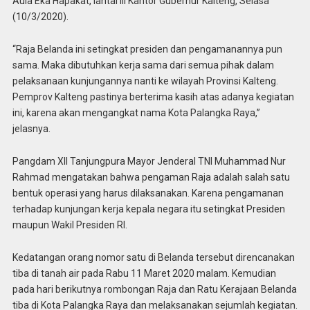
Aula Eka Hapakat, lantai III Kantor Gubernur Kalteng, Selasa
(10/3/2020).
“Raja Belanda ini setingkat presiden dan pengamanannya pun
sama. Maka dibutuhkan kerja sama dari semua pihak dalam
pelaksanaan kunjungannya nanti ke wilayah Provinsi Kalteng.
Pemprov Kalteng pastinya berterima kasih atas adanya kegiatan
ini, karena akan mengangkat nama Kota Palangka Raya,”
jelasnya.
Pangdam XII Tanjungpura Mayor Jenderal TNI Muhammad Nur
Rahmad mengatakan bahwa pengaman Raja adalah salah satu
bentuk operasi yang harus dilaksanakan. Karena pengamanan
terhadap kunjungan kerja kepala negara itu setingkat Presiden
maupun Wakil Presiden RI.
Kedatangan orang nomor satu di Belanda tersebut direncanakan
tiba di tanah air pada Rabu 11 Maret 2020 malam. Kemudian
pada hari berikutnya rombongan Raja dan Ratu Kerajaan Belanda
tiba di Kota Palangka Raya dan melaksanakan sejumlah kegiatan.