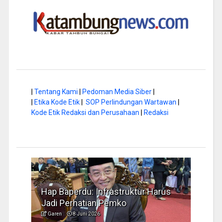
|
Tentang Kami
|
Pedoman Media Siber
|
|
Etika Kode Etik
|
SOP Perlindungan Wartawan
|
Kode Etik Redaksi dan Perusahaan
|
Redaksi
di
Hap Baperdu: Infrastruktur Harus
Musim 
Jadi Perhatian Pemko
Pengel
Garen
8 Juni 2026
Garen