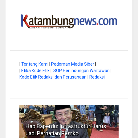
|
Tentang Kami
|
Pedoman Media Siber
|
|
Etika Kode Etik
|
SOP Perlindungan Wartawan
|
Kode Etik Redaksi dan Perusahaan
|
Redaksi
a di
Hap Baperdu: Infrastruktur Harus
Musi
Jadi Perhatian Pemko
Peng