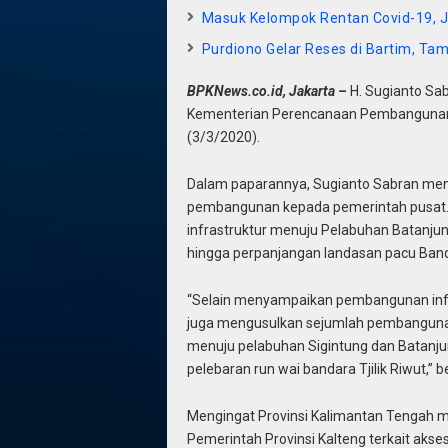
Masuk Kelompok Rentan Covid-19, J
Purdiono Gelar Reses di Bartim, Ta
BPKNews.co.id, Jakarta –
H. Sugianto Sab
Kementerian Perencanaan Pembangunan N
(3/3/2020).
Dalam paparannya, Sugianto Sabran me
pembangunan kepada pemerintah pusat. 
infrastruktur menuju Pelabuhan Batanjun
hingga perpanjangan landasan pacu Bandar
“Selain menyampaikan pembangunan infra
juga mengusulkan sejumlah pembangunan 
menuju pelabuhan Sigintung dan Batanjun
pelebaran run wai bandara Tjilik Riwut,” 
Mengingat Provinsi Kalimantan Tengah mili
Pemerintah Provinsi Kalteng terkait akses