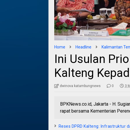
Home
Headline
Kalimantan Te
Ini Usulan Pri
Kalteng Kepad
dwinova katambungnews
0
3 M
BPKNews.co.id, Jakarta - H. Sugia
rapat bersama Kementerian Peren
Reses DPRD Kalteng: Infrastruktur d