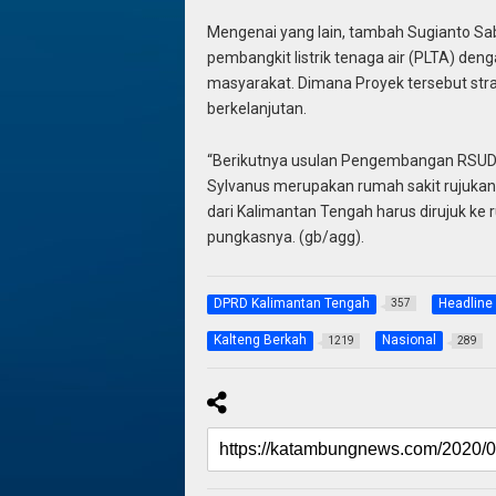
Mengenai yang lain, tambah Sugianto S
pembangkit listrik tenaga air (PLTA) den
masyarakat. Dimana Proyek tersebut str
berkelanjutan.
“Berikutnya usulan Pengembangan RSUD D
Sylvanus merupakan rumah sakit rujukan d
dari Kalimantan Tengah harus dirujuk ke 
pungkasnya. (gb/agg).
DPRD Kalimantan Tengah
Headline
357
Kalteng Berkah
Nasional
1219
289