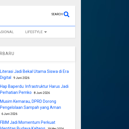
SEARCH
ASIONAL
LIFESTYLE
ERBARU
Literasi Jadi Bekal Utama Siswa di Era
Digital
9 Juni 2026
Hap Baperdu: Infrastruktur Harus Jadi
Perhatian Pemko
8 Juni 2026
Musim Kemarau, DPRD Dorong
Pengelolaan Sampah yang Aman
6 Juni 2026
FBIM Jadi Momentum Perkuat
Identitas Budaya Kalteng
19 Mei 2026