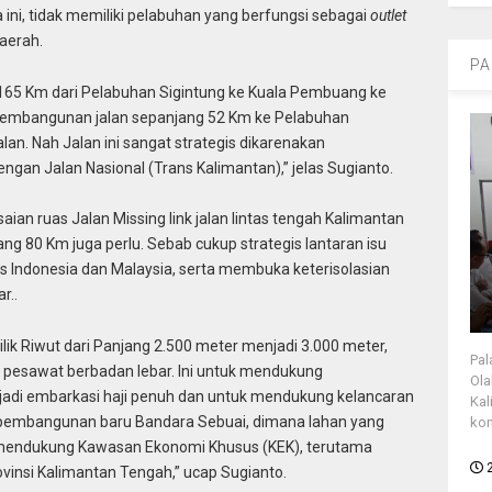
ni, tidak memiliki pelabuhan yang berfungsi sebagai
outlet
aerah.
PA
165 Km dari Pelabuhan Sigintung ke Kuala Pembuang ke
a pembangunan jalan sepanjang 52 Km ke Pelabuhan
an. Nah Jalan ini sangat strategis dikarenakan
an Jalan Nasional (Trans Kalimantan),” jelas Sugianto.
an ruas Jalan Missing link jalan lintas tengah Kalimantan
g 80 Km juga perlu. Sebab cukup strategis lantaran isu
Indonesia dan Malaysia, serta membuka keterisolasian
r..
ik Riwut dari Panjang 2.500 meter menjadi 3.000 meter,
Pal
ti pesawat berbadan lebar. Ini untuk mendukung
Ola
adi embarkasi haji penuh dan untuk mendukung kelancaran
Kal
a, pembangunan baru Bandara Sebuai, dimana lahan yang
kon
 mendukung Kawasan Ekonomi Khusus (KEK), terutama
Provinsi Kalimantan Tengah,” ucap Sugianto.