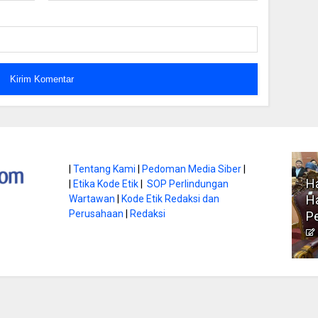
atan di Gunung
|
Tentang Kami
|
Pedoman Media Siber
|
Ha
|
Etika Kode Etik
|
SOP Perlindungan
, Ini
Literasi Jadi Bekal Utama
Ha
Wartawan
|
Kode Etik Redaksi dan
bnya
Perusahaan
|
Redaksi
Siswa di Era Digital
P
atambungnews
Garen
9 Juni 2026