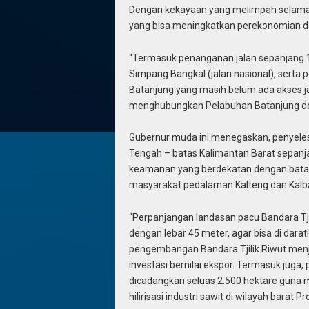
Dengan kekayaan yang melimpah selama i
yang bisa meningkatkan perekonomian d
“Termasuk penanganan jalan sepanjang 
Simpang Bangkal (jalan nasional), sert
Batanjung yang masih belum ada akses jal
menghubungkan Pelabuhan Batanjung deng
Gubernur muda ini menegaskan, penyelesai
Tengah – batas Kalimantan Barat sepanjan
keamanan yang berdekatan dengan batas 
masyarakat pedalaman Kalteng dan Kalba
“Perpanjangan landasan pacu Bandara Tjil
dengan lebar 45 meter, agar bisa di dara
pengembangan Bandara Tjilik Riwut menj
investasi bernilai ekspor. Termasuk jug
dicadangkan seluas 2.500 hektare guna
hilirisasi industri sawit di wilayah barat 