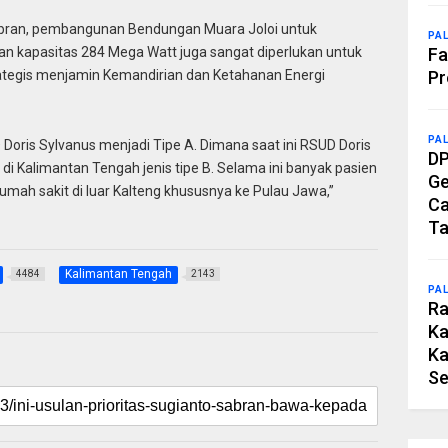
abran, pembangunan Bendungan Muara Joloi untuk
PA
gan kapasitas 284 Mega Watt juga sangat diperlukan untuk
Fa
ategis menjamin Kemandirian dan Ketahanan Energi
Pr
PA
oris Sylvanus menjadi Tipe A. Dimana saat ini RSUD Doris
DP
i Kalimantan Tengah jenis tipe B. Selama ini banyak pasien
Ge
rumah sakit di luar Kalteng khususnya ke Pulau Jawa,”
Ca
Ta
Kalimantan Tengah
4484
2143
PA
Ra
Ka
Ka
Se