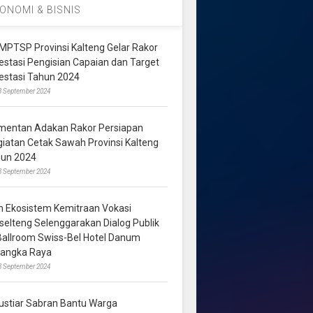
ONOMI & BISNIS
MPTSP Provinsi Kalteng Gelar Rakor
vestasi Pengisian Capaian dan Target
vestasi Tahun 2024
3 September 2024
mentan Adakan Rakor Persiapan
giatan Cetak Sawah Provinsi Kalteng
hun 2024
8 September 2024
m Ekosistem Kemitraan Vokasi
lselteng Selenggarakan Dialog Publik
 Ballroom Swiss-Bel Hotel Danum
langka Raya
8 September 2024
ustiar Sabran Bantu Warga