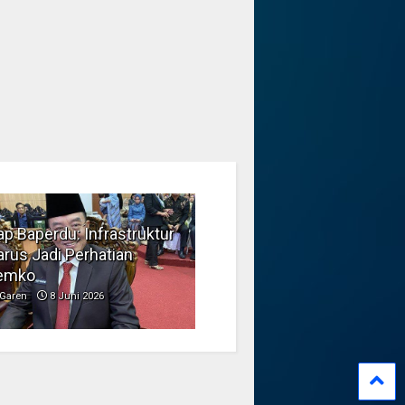
p Baperdu: Infrastruktur
Musim Kemarau, DPRD
rus Jadi Perhatian
Dorong Pengelolaan
emko
Sampah yang Aman
Garen
8 Juni 2026
Garen
6 Juni 2026