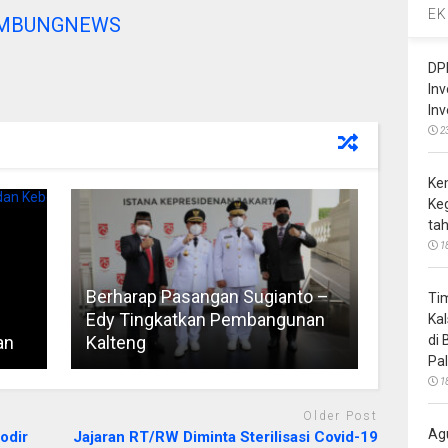
EK
AMBUNGNEWS
DP
In
In
2
Ke
Ke
ta
1
Berharap Pasangan Sugianto –
Ti
Edy Tingkatkan Pembangunan
Ka
di
an
Kalteng
Pa
1
Older Post
Ag
modir
Jajaran RT/RW Diminta Sterilisasi Covid-19