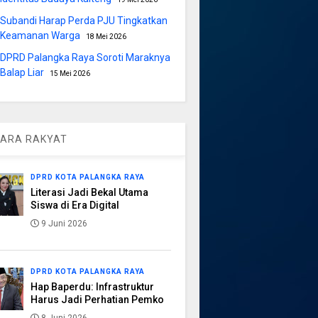
Subandi Harap Perda PJU Tingkatkan
Keamanan Warga
18 Mei 2026
DPRD Palangka Raya Soroti Maraknya
Balap Liar
15 Mei 2026
ARA RAKYAT
DPRD KOTA PALANGKA RAYA
Literasi Jadi Bekal Utama
Siswa di Era Digital
9 Juni 2026
DPRD KOTA PALANGKA RAYA
Hap Baperdu: Infrastruktur
Harus Jadi Perhatian Pemko