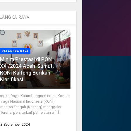
LANGKA RAYA
PALANGKA RAYA
Minim Prestasi di PON
XXI/2024 Aceh-Sumut,
KONI Kalteng Berikan
Klarifikasi
angka Raya, Katambungnes.com - Komite
hraga Nasional Indonesia (KONI)
imantan Tengah (Kalteng) menggelar
ferensi pers terkait perhelatan a [...]
23 September 2024