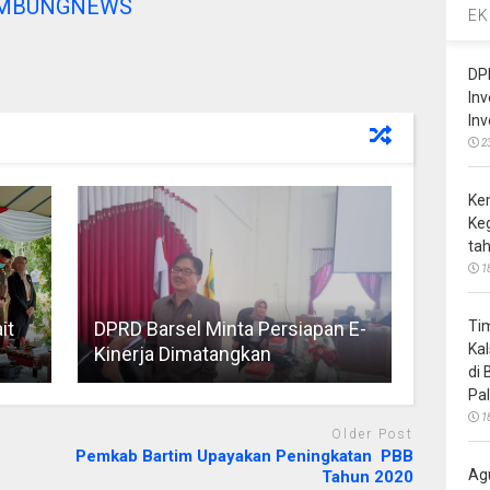
AMBUNGNEWS
EK
DP
In
In
2
Ke
Ke
ta
1
it
DPRD Barsel Minta Persiapan E-
Ti
Ka
Kinerja Dimatangkan
di
Pa
1
Older Post
Pemkab Bartim Upayakan Peningkatan PBB
Ag
Tahun 2020