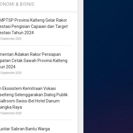
ONOMI & BISNIS
MPTSP Provinsi Kalteng Gelar Rakor
vestasi Pengisian Capaian dan Target
vestasi Tahun 2024
3 September 2024
mentan Adakan Rakor Persiapan
giatan Cetak Sawah Provinsi Kalteng
hun 2024
8 September 2024
m Ekosistem Kemitraan Vokasi
lselteng Selenggarakan Dialog Publik
 Ballroom Swiss-Bel Hotel Danum
langka Raya
8 September 2024
ustiar Sabran Bantu Warga