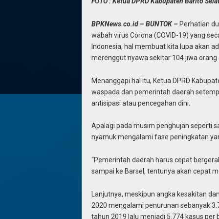
FOTO : Ketua DPRD Kabupaten Barito Selat
BPKNews.co.id – BUNTOK –
Perhatian du
wabah virus Corona (COVID-19) yang sec
Indonesia, hal membuat kita lupa akan 
merenggut nyawa sekitar 104 jiwa orang d
Menanggapi hal itu, Ketua DPRD Kabupate
waspada dan pemerintah daerah setempa
antisipasi atau pencegahan dini.
Apalagi pada musim penghujan seperti 
nyamuk mengalami fase peningkatan yang
“Pemerintah daerah harus cepat bergera
sampai ke Barsel, tentunya akan cepat me
Lanjutnya, meskipun angka kesakitan dan
2020 mengalami penurunan sebanyak 3.740
tahun 2019 lalu menjadi 5.774 kasus per 