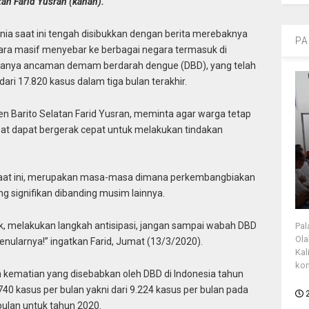
an Farid Yusran (kanan).
nia saat ini tengah disibukkan dengan berita merebaknya
PA
ara masif menyebar ke berbagai negara termasuk di
adanya ancaman demam berdarah dengue (DBD), yang telah
ari 17.820 kasus dalam tiga bulan terakhir.
n Barito Selatan Farid Yusran, meminta agar warga tetap
t dapat bergerak cepat untuk melakukan tindakan
saat ini, merupakan masa-masa dimana perkembangbiakan
 signifikan dibanding musim lainnya.
k, melakukan langkah antisipasi, jangan sampai wabah DBD
Pal
Ola
nularnya!” ingatkan Farid, Jumat (13/3/2020).
Kal
kon
 kematian yang disebabkan oleh DBD di Indonesia tahun
 kasus per bulan yakni dari 9.224 kasus per bulan pada
bulan untuk tahun 2020.