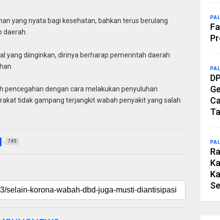
PA
an yang nyata bagi kesehatan, bahkan terus berulang
Fa
p daerah.
Pr
i hal yang diinginkan, dirinya berharap pemerintah daerah
han.
PA
DP
Ge
ah pencegahan dengan cara melakukan penyuluhan
Ca
arakat tidak gampang terjangkit wabah penyakit yang salah
Ta
749
PA
Ra
Ka
Ka
Se