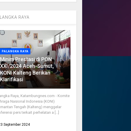
LANGKA RAYA
PALANGKA RAYA
Minim Prestasi di PON
XXI/2024 Aceh-Sumut,
KONI Kalteng Berikan
Klarifikasi
angka Raya, Katambungnes.com - Komite
hraga Nasional Indonesia (KONI)
imantan Tengah (Kalteng) menggelar
ferensi pers terkait perhelatan a [...]
23 September 2024