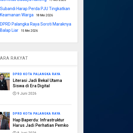
Subandi Harap Perda PJU Tingkatkan
Keamanan Warga
18 Mei 2026
DPRD Palangka Raya Soroti Maraknya
Balap Liar
15 Mei 2026
ARA RAKYAT
DPRD KOTA PALANGKA RAYA
Literasi Jadi Bekal Utama
Siswa di Era Digital
9 Juni 2026
DPRD KOTA PALANGKA RAYA
Hap Baperdu: Infrastruktur
Harus Jadi Perhatian Pemko