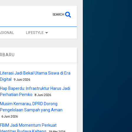
SEARCH
ASIONAL
LIFESTYLE
ERBARU
Literasi Jadi Bekal Utama Siswa di Era
Digital
9 Juni 2026
Hap Baperdu: Infrastruktur Harus Jadi
Perhatian Pemko
8 Juni 2026
Musim Kemarau, DPRD Dorong
Pengelolaan Sampah yang Aman
6 Juni 2026
FBIM Jadi Momentum Perkuat
Identitas Budaya Kalteng
19 Mei 2026