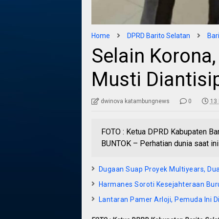
Home
DPRD Barito Selatan
Bar
Selain Korona
Musti Diantisi
dwinova katambungnews
0
13 
FOTO : Ketua DPRD Kabupaten Bari
BUNTOK – Perhatian dunia saat ini
Dugaan Suap Proyek Multiyears, Dua
Harmanes Soroti Kesejahteraan Bur
Lantaran Pamer Arloji, Pemuda Ini D