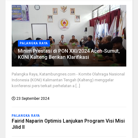
PALANGKA RAYA
Minim Prestasi di PON XXI/2024 Aceh-Sumut,
KONI Kalteng Berikan Klarifikasi
Palangka Raya, Katambungnes.com - Komite Olahraga Nasional
Indonesia (KONI) Kalimantan Tengah (Kalteng) menggelar
konferensi pers terkait perhelatan a [...]
23 September 2024
PALANGKA RAYA
Fairid Naparin Optimis Lanjukan Program Visi Misi
Jilid II