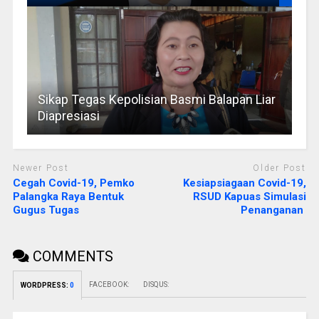
Sikap Tegas Kepolisian Basmi Balapan Liar
Diapresiasi
Newer Post
Older Post
Cegah Covid-19, Pemko
Kesiapsiagaan Covid-19,
Palangka Raya Bentuk
RSUD Kapuas Simulasi
Gugus Tugas
Penanganan
COMMENTS
FACEBOOK:
DISQUS:
WORDPRESS:
0