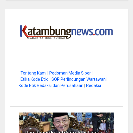
|
Tentang Kami
|
Pedoman Media Siber
|
|
Etika Kode Etik
|
SOP Perlindungan Wartawan
|
Kode Etik Redaksi dan Perusahaan
|
Redaksi
a di
Hap Baperdu: Infrastruktur Harus
Musi