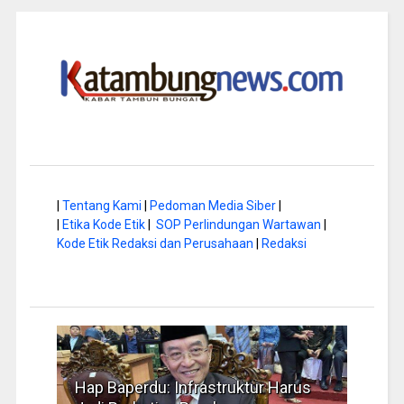
|
Tentang Kami
|
Pedoman Media Siber
|
|
Etika Kode Etik
|
SOP Perlindungan Wartawan
|
Kode Etik Redaksi dan Perusahaan
|
Redaksi
a di
Hap Baperdu: Infrastruktur Harus
Musi