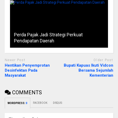
Perda Pajak Jadi Strategi Perkuat
Pendapatan Daerah
Newer Post
Older Post
Hentikan Penyemprotan
Bupati Kapuas Ikuti Vidcon
Desinfektan Pada
Bersama Sejumlah
Masyarakat
Kementerian
COMMENTS
FACEBOOK:
DISQUS:
WORDPRESS:
0