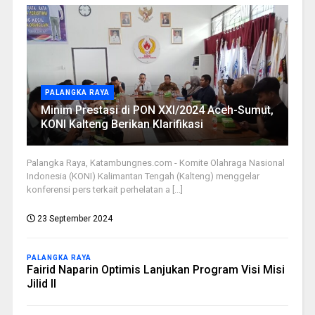
PALANGKA RAYA
Minim Prestasi di PON XXI/2024 Aceh-Sumut,
KONI Kalteng Berikan Klarifikasi
Palangka Raya, Katambungnes.com - Komite Olahraga Nasional
Indonesia (KONI) Kalimantan Tengah (Kalteng) menggelar
konferensi pers terkait perhelatan a [...]
23 September 2024
PALANGKA RAYA
Fairid Naparin Optimis Lanjukan Program Visi Misi
Jilid II