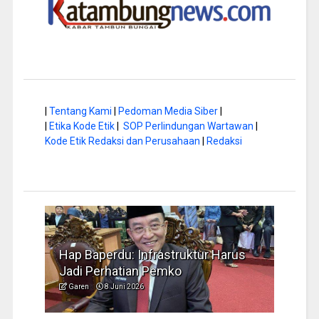
|
Tentang Kami
|
Pedoman Media Siber
|
|
Etika Kode Etik
|
SOP Perlindungan Wartawan
|
Kode Etik Redaksi dan Perusahaan
|
Redaksi
ap Baperdu: Infrastruktur Harus
Musim Kemarau,
adi Perhatian Pemko
Pengelolaan Sa
Garen
8 Juni 2026
Garen
6 Juni 2026