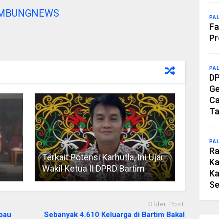
AMBUNGNEWS
PA
Fa
Pr
PA
DP
Ge
Ca
Ta
PA
Ra
Terkait Potensi Karhutla, Ini Ujar
Ka
Wakil Ketua II DPRD Bartim
Ka
Se
Older Post
bau
Sebanyak 4.610 Keluarga di Bartim Bakal