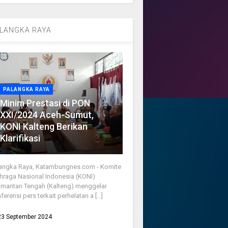
LANGKA RAYA
PALANGKA RAYA
Minim Prestasi di PON
XXI/2024 Aceh-Sumut,
KONI Kalteng Berikan
Klarifikasi
angka Raya, Katambungnes.com - Komite
hraga Nasional Indonesia (KONI)
imantan Tengah (Kalteng) menggelar
ferensi pers terkait perhelatan a [...]
23 September 2024