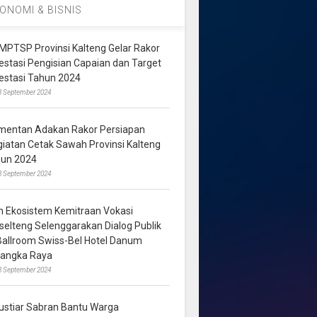
ONOMI & BISNIS
MPTSP Provinsi Kalteng Gelar Rakor
vestasi Pengisian Capaian dan Target
vestasi Tahun 2024
3 September 2024
mentan Adakan Rakor Persiapan
giatan Cetak Sawah Provinsi Kalteng
hun 2024
8 September 2024
m Ekosistem Kemitraan Vokasi
lselteng Selenggarakan Dialog Publik
 Ballroom Swiss-Bel Hotel Danum
langka Raya
8 September 2024
ustiar Sabran Bantu Warga