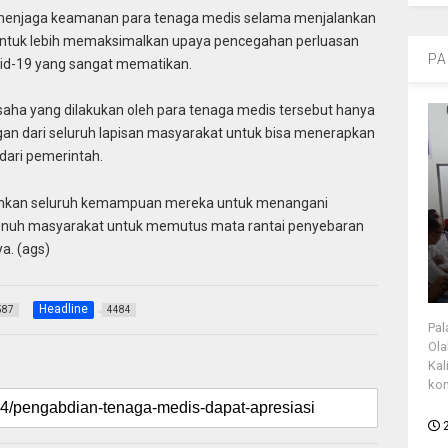
a menjaga keamanan para tenaga medis selama menjalankan
 untuk lebih memaksimalkan upaya pencegahan perluasan
PA
id-19 yang sangat mematikan.
usaha yang dilakukan oleh para tenaga medis tersebut hanya
ngan dari seluruh lapisan masyarakat untuk bisa menerapkan
dari pemerintah.
ahkan seluruh kemampuan mereka untuk menangani
penuh masyarakat untuk memutus mata rantai penyebaran
a. (ags)
Headline
587
4484
Pal
Ola
Kal
kon