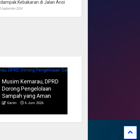
rdampak Kebakaran di Jalan Anoi
4 September 2024
usim Kemarau, DPRD
FBIM Jadi Momentum
orong Pengelolaan
Perkuat Identitas Budaya
ampah yang Aman
Kalteng
Garen
6 Juni 2026
Garen
19 Mei 2026