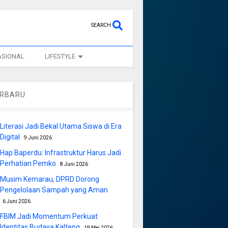
SEARCH
ASIONAL
LIFESTYLE
ERBARU
Literasi Jadi Bekal Utama Siswa di Era
Digital
9 Juni 2026
Hap Baperdu: Infrastruktur Harus Jadi
Perhatian Pemko
8 Juni 2026
Musim Kemarau, DPRD Dorong
Pengelolaan Sampah yang Aman
6 Juni 2026
FBIM Jadi Momentum Perkuat
Identitas Budaya Kalteng
19 Mei 2026