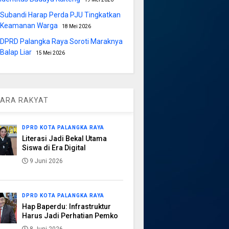
Subandi Harap Perda PJU Tingkatkan
Keamanan Warga
18 Mei 2026
DPRD Palangka Raya Soroti Maraknya
Balap Liar
15 Mei 2026
ARA RAKYAT
DPRD KOTA PALANGKA RAYA
Literasi Jadi Bekal Utama
Siswa di Era Digital
9 Juni 2026
DPRD KOTA PALANGKA RAYA
Hap Baperdu: Infrastruktur
Harus Jadi Perhatian Pemko