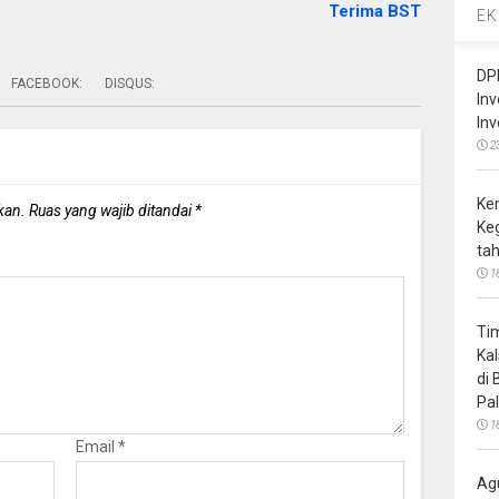
Terima BST
EK
DP
FACEBOOK:
DISQUS:
In
In
2
Ke
kan.
Ruas yang wajib ditandai
*
Ke
ta
1
Ti
Ka
di
Pa
1
Email
*
Ag