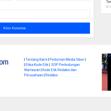
Te
1
|
Tentang Kami
|
Pedoman Media Siber
|
Hap Baperdu: Infrastruktur
M
|
Etika Kode Etik
|
SOP Perlindungan
Jadi Bekal Utama
Harus Jadi Perhatian
D
Wartawan
|
Kode Etik Redaksi dan
Perusahaan
|
Redaksi
ra Digital
Pemko
S
9 Juni 2026
Garen
8 Juni 2026