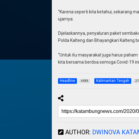
“Karena seperti kita ketahui, sekarang m
ujarnya.
Dijelaskannya, penyaluran paket sembak
Polda Kalteng dan Bhayangkari Kalteng bu
“Untuk itu masyarakat juga harus paham 
kita bersama berdoa semoga Covid-19 ini 
Headline
Kalimantan Tengah
4484
21
AUTHOR:
DWINOVA KAT