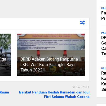
PA
Fa
Pr
PA
DP
Ge
Ca
Ta
Tiga
DPRD Adakan Sidang Paripurna
LKPJ Wali Kota Palangka Raya
PA
Tahun 2022.
Ra
Ka
Ka
Older Post
Se
a Kaum
Berikut Panduan Ibadah Ramadan dan Idul
Fitri Selama Wabah Corona