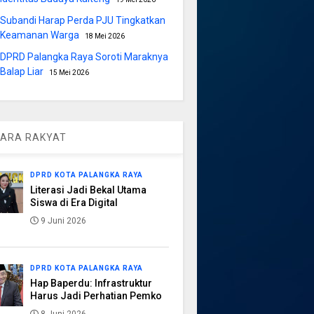
Subandi Harap Perda PJU Tingkatkan
Keamanan Warga
18 Mei 2026
DPRD Palangka Raya Soroti Maraknya
Balap Liar
15 Mei 2026
ARA RAKYAT
DPRD KOTA PALANGKA RAYA
Literasi Jadi Bekal Utama
Siswa di Era Digital
9 Juni 2026
DPRD KOTA PALANGKA RAYA
Hap Baperdu: Infrastruktur
Harus Jadi Perhatian Pemko