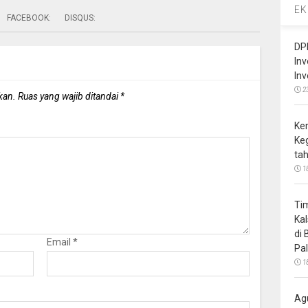
EK
FACEBOOK:
DISQUS:
DP
In
In
2
kan.
Ruas yang wajib ditandai
*
Ke
Ke
ta
1
Ti
Ka
di
Email
*
Pa
1
Ag