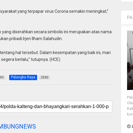
asyarakat yang terpapar virus Corona semakin meningkat,”
PA
o yang diserahkan secara simbolis ini merupakan atas nama
kan pribadi Irjen Ilham Salahudin.
tentang hal tersebut. Dalam kesempatan yang baik ini, mari
segera berlalu,” tutupnya. (HCE)
Palangka Raya
43
2560
Pal
Ola
Kal
kon
AMBUNGNEWS