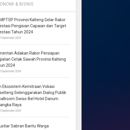
ONOMI & BISNIS
MPTSP Provinsi Kalteng Gelar Rakor
vestasi Pengisian Capaian dan Target
vestasi Tahun 2024
3 September 2024
mentan Adakan Rakor Persiapan
giatan Cetak Sawah Provinsi Kalteng
hun 2024
8 September 2024
m Ekosistem Kemitraan Vokasi
lselteng Selenggarakan Dialog Publik
 Ballroom Swiss-Bel Hotel Danum
langka Raya
8 September 2024
ustiar Sabran Bantu Warga