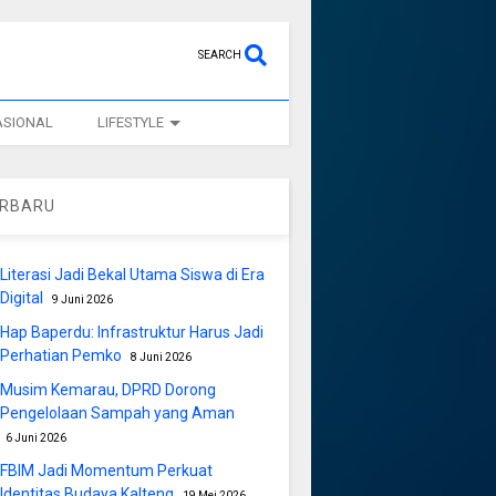
SEARCH
ASIONAL
LIFESTYLE
ERBARU
Literasi Jadi Bekal Utama Siswa di Era
Digital
9 Juni 2026
Hap Baperdu: Infrastruktur Harus Jadi
Perhatian Pemko
8 Juni 2026
Musim Kemarau, DPRD Dorong
Pengelolaan Sampah yang Aman
6 Juni 2026
FBIM Jadi Momentum Perkuat
Identitas Budaya Kalteng
19 Mei 2026