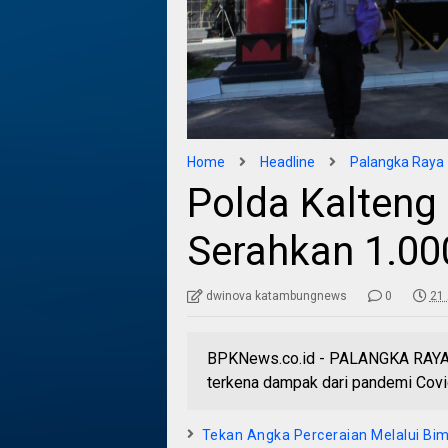
Home
Headline
Palangka Raya
Polda Kalteng
Serahkan 1.0
dwinova katambungnews
0
21 
BPKNews.co.id - PALANGKA RAYA 
terkena dampak dari pandemi Covid
Tekan Angka Perceraian Melalui Bim