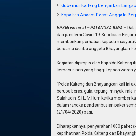
Gubernur Kalteng Dengarkan Langsu
Kapolres Ancam Pecat Anggota Berpo
BPKNews.co.id – PALANGKA RAYA –
Dal
dari pandemi Covid-19, Kepolisian Negara
memberikan perhatian kepada masyarakat
bersama ibu-ibu anggota Bhayangkari Pol
Kegiatan dipimpin oleh Kapolda Kalteng i
kemanusiaan yang tinggi kepada warga 
“Polda Kalteng dan Bhayangkari kali in
berupa beras, gula, tepung, minyak, mie in
Salahudin, S.H., M.Hum ketika memberi
dalam rangka pendistribusian paket sem
(21/04/2020) pagi.
Diharapkannya, penyerahan1000 paket s
keprihatinan Polda Kalteng dan Bhayang