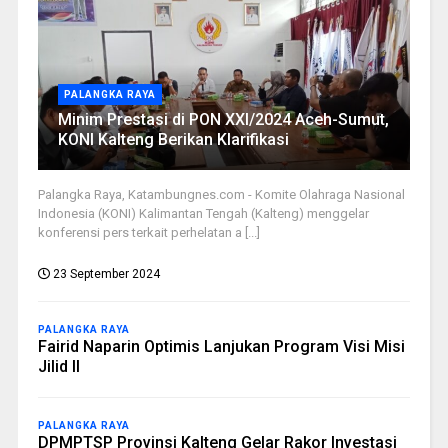
PALANGKA RAYA
Minim Prestasi di PON XXI/2024 Aceh-Sumut,
KONI Kalteng Berikan Klarifikasi
Palangka Raya, Katambungnes.com - Komite Olahraga Nasional
Indonesia (KONI) Kalimantan Tengah (Kalteng) menggelar
konferensi pers terkait perhelatan a [...]
23 September 2024
PALANGKA RAYA
Fairid Naparin Optimis Lanjukan Program Visi Misi
Jilid II
PALANGKA RAYA
DPMPTSP Provinsi Kalteng Gelar Rakor Investasi