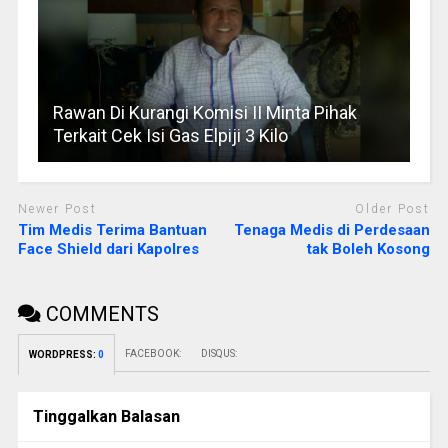
Rawan Di Kurangi Komisi II Minta Pihak
Terkait Cek Isi Gas Elpiji 3 Kilo
Newer Post
Older Post
Tim Medis Terima Bantuan
Tenaga Medis di Perdesaan
Face Shield dari Kapolres
tak Boleh Kosong
COMMENTS
FACEBOOK:
DISQUS:
WORDPRESS:
0
Tinggalkan Balasan