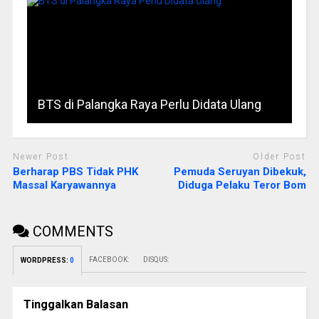
BTS di Palangka Raya Perlu Didata Ulang
Newer Post
Older Post
Berharap PBS Tidak PHK
Pemuda Seruyan Dibekuk,
Massal Karyawannya
Diduga Pelaku Teror Bom
COMMENTS
FACEBOOK:
DISQUS:
WORDPRESS:
0
Tinggalkan Balasan