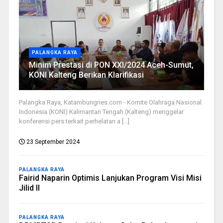
PALANGKA RAYA
Minim Prestasi di PON XXI/2024 Aceh-Sumut,
KONI Kalteng Berikan Klarifikasi
Palangka Raya, Katambungnes.com - Komite Olahraga Nasional
Indonesia (KONI) Kalimantan Tengah (Kalteng) menggelar
konferensi pers terkait perhelatan a [...]
23 September 2024
PALANGKA RAYA
Fairid Naparin Optimis Lanjukan Program Visi Misi
Jilid II
PALANGKA RAYA