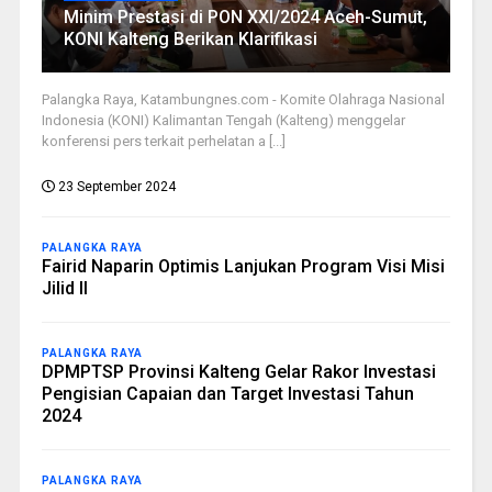
Minim Prestasi di PON XXI/2024 Aceh-Sumut,
KONI Kalteng Berikan Klarifikasi
Palangka Raya, Katambungnes.com - Komite Olahraga Nasional
Indonesia (KONI) Kalimantan Tengah (Kalteng) menggelar
konferensi pers terkait perhelatan a [...]
23 September 2024
PALANGKA RAYA
Fairid Naparin Optimis Lanjukan Program Visi Misi
Jilid II
PALANGKA RAYA
DPMPTSP Provinsi Kalteng Gelar Rakor Investasi
Pengisian Capaian dan Target Investasi Tahun
2024
PALANGKA RAYA