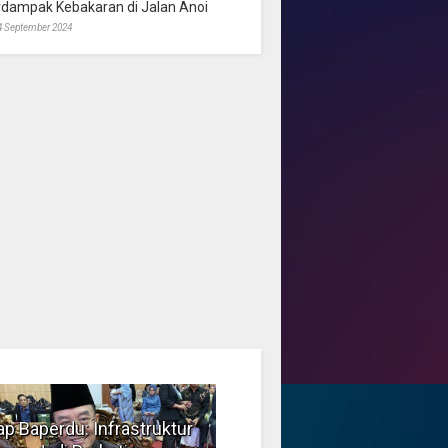
rdampak Kebakaran di Jalan Anoi
4 September 2024
p Baperdu: Infrastruktur
Musim Kemarau, DPRD