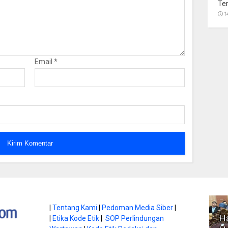
Te
1
Email
*
atan di Gunung
|
Tentang Kami
|
Pedoman Media Siber
|
Ha
|
Etika Kode Etik
|
SOP Perlindungan
, Ini