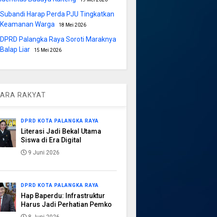
Subandi Harap Perda PJU Tingkatkan
Keamanan Warga
18 Mei 2026
DPRD Palangka Raya Soroti Maraknya
Balap Liar
15 Mei 2026
ARA RAKYAT
DPRD KOTA PALANGKA RAYA
Literasi Jadi Bekal Utama
Siswa di Era Digital
9 Juni 2026
DPRD KOTA PALANGKA RAYA
Hap Baperdu: Infrastruktur
Harus Jadi Perhatian Pemko