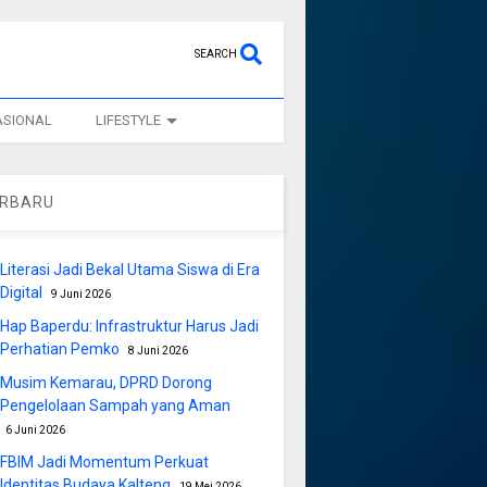
SEARCH
ASIONAL
LIFESTYLE
ERBARU
Literasi Jadi Bekal Utama Siswa di Era
Digital
9 Juni 2026
Hap Baperdu: Infrastruktur Harus Jadi
Perhatian Pemko
8 Juni 2026
Musim Kemarau, DPRD Dorong
Pengelolaan Sampah yang Aman
6 Juni 2026
FBIM Jadi Momentum Perkuat
Identitas Budaya Kalteng
19 Mei 2026