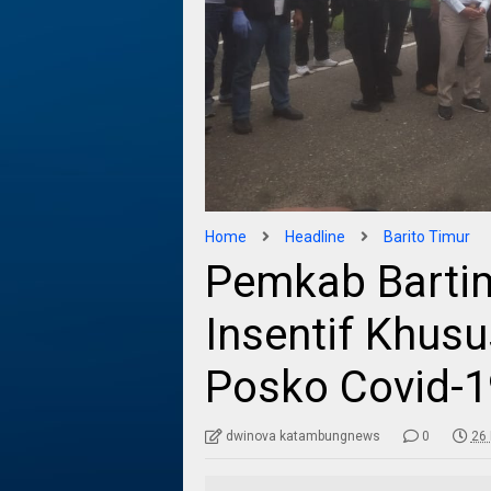
Home
Headline
Barito Timur
Pemkab Bartim
Insentif Khus
Posko Covid-1
dwinova katambungnews
0
26 