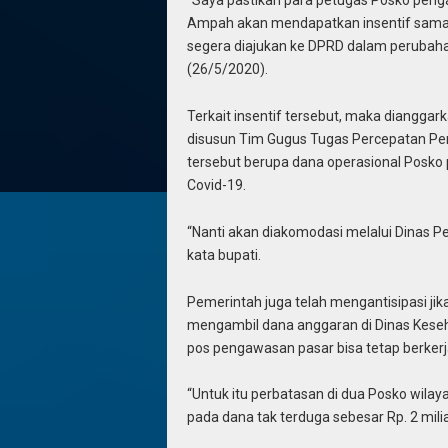
“Saya pastikan para petugas Posko penga
Ampah akan mendapatkan insentif sama 
segera diajukan ke DPRD dalam perubaha
(26/5/2020).
Terkait insentif tersebut, maka dianggarka
disusun Tim Gugus Tugas Percepatan Pen
tersebut berupa dana operasional Posko
Covid-19.
“Nanti akan diakomodasi melalui Dinas P
kata bupati.
Pemerintah juga telah mengantisipasi ji
mengambil dana anggaran di Dinas Keseha
pos pengawasan pasar bisa tetap berker
“Untuk itu perbatasan di dua Posko wila
pada dana tak terduga sebesar Rp. 2 mil