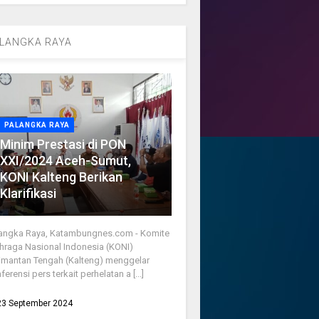
LANGKA RAYA
PALANGKA RAYA
Minim Prestasi di PON
XXI/2024 Aceh-Sumut,
KONI Kalteng Berikan
Klarifikasi
angka Raya, Katambungnes.com - Komite
hraga Nasional Indonesia (KONI)
imantan Tengah (Kalteng) menggelar
ferensi pers terkait perhelatan a [...]
23 September 2024