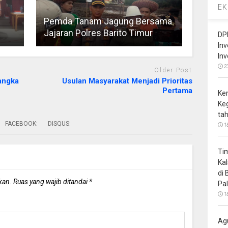
EK
Pemda Tanam Jagung Bersama
Jajaran Polres Barito Timur
DP
In
In
2
Older Post
angka
Usulan Masyarakat Menjadi Prioritas
Pertama
Ke
Ke
ta
FACEBOOK:
DISQUS:
1
Ti
Ka
di
kan.
Ruas yang wajib ditandai
*
Pa
1
Ag