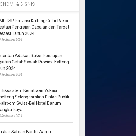
ONOMI & BISNIS
MPTSP Provinsi Kalteng Gelar Rakor
vestasi Pengisian Capaian dan Target
vestasi Tahun 2024
3 September 2024
mentan Adakan Rakor Persiapan
giatan Cetak Sawah Provinsi Kalteng
hun 2024
8 September 2024
m Ekosistem Kemitraan Vokasi
lselteng Selenggarakan Dialog Publik
 Ballroom Swiss-Bel Hotel Danum
langka Raya
8 September 2024
ustiar Sabran Bantu Warga