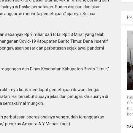
wasan baik itu di pasar utama, yakni Tamiang Layang dan
halnya di Posko perbatasan. Sudah disusun dan akan
n anggaran meminta persetujuan,” ujarnya, Selasa
PA
n sebanyak Rp 9 miliar dari total Rp 53 Miliar yang telah
anganan Covid-19 Kabupaten Barito Timur. Dana insentif
 pengawasan pasar dan perbatasan sejak awal pandemi
erdagangan dan Dinas Kesehatan Kabupaten Barito Timur,”
ka akhirnya tidak mendapat persetujuan dewan dengan
tan. Hal tersebut supaya jelas dan petugas khususnya di
Pal
Ola
ja semaksimal mungkin.
Kal
kon
yah perbatasan operasionalnya yang sudah teranggarkan
iar,” pungkas Ampera A.Y Mebas. (ags)