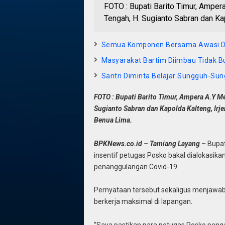
FOTO : Bupati Barito Timur, Amper
Tengah, H. Sugianto Sabran dan Kap
Semua Komponen Bersama Awasi Du
Masyarakat Bartim Diimbau Tidak
Santri Diminta Belajar Sungguh-Su
FOTO : Bupati Barito Timur, Ampera A.Y M
Sugianto Sabran dan Kapolda Kalteng, Irj
Benua Lima.
BPKNews.co.id – Tamiang Layang –
Bupat
insentif petugas Posko bakal dialokasi
penanggulangan Covid-19.
Pernyataan tersebut sekaligus menjawab
berkerja maksimal di lapangan.