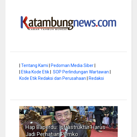
|
Tentang Kami
|
Pedoman Media Siber
|
|
Etika Kode Etik
|
SOP Perlindungan Wartawan
|
Kode Etik Redaksi dan Perusahaan
|
Redaksi
 Harus
Musim Kemarau, DPRD Dorong
FB
Pengelolaan Sampah yang Aman
Id