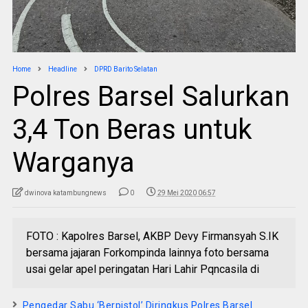
Home
Headline
DPRD Barito Selatan
Polres Barsel Salurkan
3,4 Ton Beras untuk
Warganya
dwinova katambungnews
0
29 Mei 2020 06:57
FOTO : Kapolres Barsel, AKBP Devy Firmansyah S.IK
bersama jajaran Forkompinda lainnya foto bersama
usai gelar apel peringatan Hari Lahir Pqncasila di
Pengedar Sabu ‘Berpistol’ Diringkus Polres Barsel