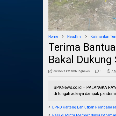
Home
Headline
Kalimantan Te
Terima Bantua
Bakal Dukung 
dwinova katambungnews
0
7 M
BPKNews.co.id – PALANGKA RAYA
di tengah adanya dampak pandemi 
DPRD Kalteng Lanjutkan Pembahasa
Pers di Minta Memproduksi Informas