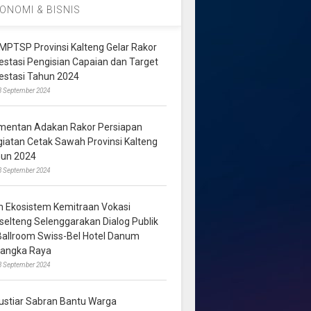
ONOMI & BISNIS
MPTSP Provinsi Kalteng Gelar Rakor
vestasi Pengisian Capaian dan Target
vestasi Tahun 2024
3 September 2024
mentan Adakan Rakor Persiapan
giatan Cetak Sawah Provinsi Kalteng
hun 2024
8 September 2024
m Ekosistem Kemitraan Vokasi
lselteng Selenggarakan Dialog Publik
 Ballroom Swiss-Bel Hotel Danum
langka Raya
8 September 2024
ustiar Sabran Bantu Warga