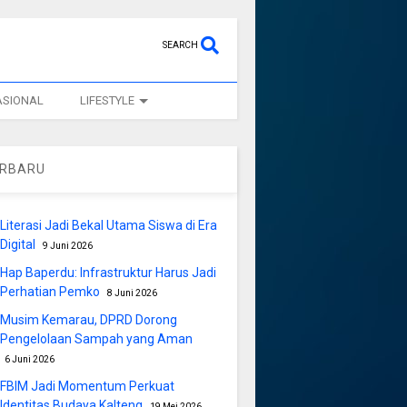
SEARCH
ASIONAL
LIFESTYLE
ERBARU
Literasi Jadi Bekal Utama Siswa di Era
Digital
9 Juni 2026
Hap Baperdu: Infrastruktur Harus Jadi
Perhatian Pemko
8 Juni 2026
Musim Kemarau, DPRD Dorong
Pengelolaan Sampah yang Aman
6 Juni 2026
FBIM Jadi Momentum Perkuat
Identitas Budaya Kalteng
19 Mei 2026