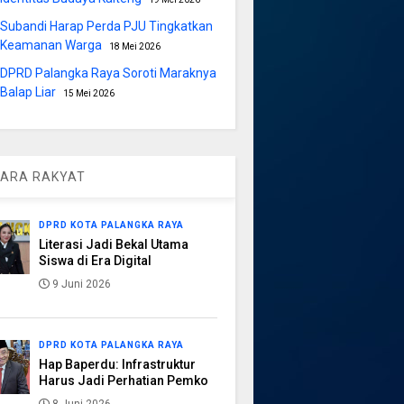
Subandi Harap Perda PJU Tingkatkan
Keamanan Warga
18 Mei 2026
DPRD Palangka Raya Soroti Maraknya
Balap Liar
15 Mei 2026
ARA RAKYAT
DPRD KOTA PALANGKA RAYA
Literasi Jadi Bekal Utama
Siswa di Era Digital
9 Juni 2026
DPRD KOTA PALANGKA RAYA
Hap Baperdu: Infrastruktur
Harus Jadi Perhatian Pemko