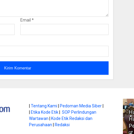
Email
*
atan di Gunung
|
Tentang Kami
|
Pedoman Media Siber
|
Ha
|
Etika Kode Etik
|
SOP Perlindungan
, Ini
Literasi Jadi Bekal Utama
Ha
Wartawan
|
Kode Etik Redaksi dan
bnya
Perusahaan
|
Redaksi
Siswa di Era Digital
P
atambungnews
Garen
9 Juni 2026