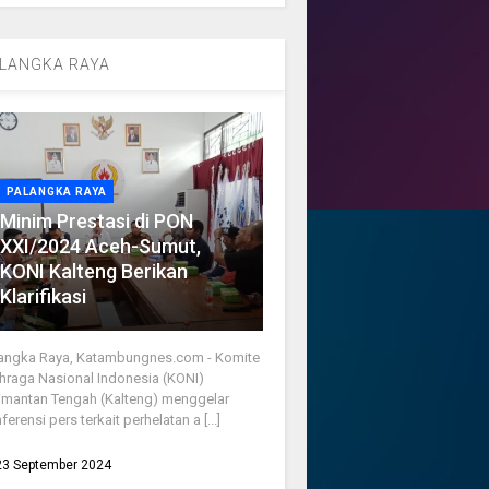
LANGKA RAYA
PALANGKA RAYA
Minim Prestasi di PON
XXI/2024 Aceh-Sumut,
KONI Kalteng Berikan
Klarifikasi
angka Raya, Katambungnes.com - Komite
hraga Nasional Indonesia (KONI)
imantan Tengah (Kalteng) menggelar
ferensi pers terkait perhelatan a [...]
23 September 2024