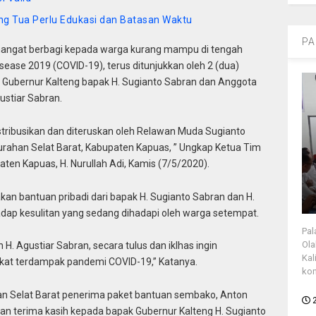
ng Tua Perlu Edukasi dan Batasan Waktu
PA
ngat berbagi kepada warga kurang mampu di tengah
ase 2019 (COVID-19), terus ditunjukkan oleh 2 (dua)
i Gubernur Kalteng bapak H. Sugianto Sabran dan Anggota
gustiar Sabran.
istribusikan dan diteruskan oleh Relawan Muda Sugianto
lurahan Selat Barat, Kabupaten Kapuas, ” Ungkap Ketua Tim
en Kapuas, H. Nurullah Adi, Kamis (7/5/2020).
akan bantuan pribadi dari bapak H. Sugianto Sabran dan H.
adap kesulitan yang sedang dihadapi oleh warga setempat.
Pal
Ola
H. Agustiar Sabran, secara tulus dan iklhas ingin
Kal
t terdampak pandemi COVID-19,” Katanya.
kon
han Selat Barat penerima paket bantuan sembako, Anton
an terima kasih kepada bapak Gubernur Kalteng H. Sugianto