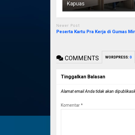
Kapuas
Newer Post
Peserta Kartu Pra Kerja di Gumas Mi
COMMENTS
WORDPRESS:
0
Tinggalkan Balasan
Alamat email Anda tidak akan dipublikasi
Komentar
*