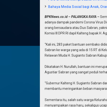
Bahaya Media Sosial bagi Anak, Ora
BPKNews.co.id – PALANGKA RAYA –
Sema
adanya dampak pandemi Corona Virus Dise
orang bersaudara atau Duo Sabran, yakn
Komisi III DPR RI dapil Kalteng bapak H. A
“Kali ini, 283 paket bantuan sembako did
Sabran ke warga yang ada di 15 RT di Ke
Relawan Muda H. Sugianto Sabran Kabupat
Dikatakan H. Nurullah, bantuan ini merup
Agustiar Sabran yang sangat peduli terh
“Gubernur Kalteng H. Sugianto Sabran dan 
membantu meringankan beban masyaraka
Sementara itu, salah satu warga Kelura
menyampaikan rasa haru, sekaligus ucap