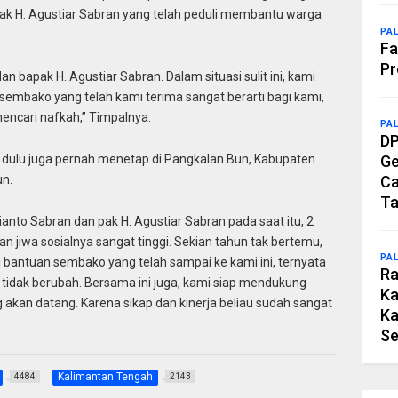
pak H. Agustiar Sabran yang telah peduli membantu warga
PA
Fa
Pr
n bapak H. Agustiar Sabran. Dalam situasi sulit ini, kami
mbako yang telah kami terima sangat berarti bagi kami,
mencari nafkah,” Timpalnya.
PA
DP
dulu juga pernah menetap di Pangkalan Bun, Kabupaten
Ge
un.
Ca
Ta
nto Sabran dan pak H. Agustiar Sabran pada saat itu, 2
 jiwa sosialnya sangat tinggi. Sekian tahun tak bertemu,
PA
i bantuan sembako yang telah sampai ke kami ini, ternyata
Ra
i tidak berubah. Bersama ini juga, kami siap mendukung
Ka
kan datang. Karena sikap dan kinerja beliau sudah sangat
Ka
Se
Kalimantan Tengah
4484
2143