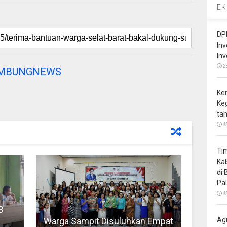
EK
DP
In
In
2
AMBUNGNEWS
Ke
Ke
ta
1
Ti
Ka
di
Pa
1
B
Warga Sampit Disuluhkan Empat
Ag