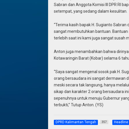
Sabran dan Anggota Komisi III DPR RI ba
setempat, yang sedang dalam kesulitan.
“Terima kasih bapak H. Sugianto Sabran da
sangat membutuhkan bantuan. Bantuan se
terlebih saat ini kami juga sangat susah 
Anton juga menambahkan bahwa dirinya 
Kotawaringin Barat (Kobar) selama 6 tah
“Saya sangat mengenal sosok pak H. Sugia
orang bersaudara ini sangat dermawan dan
meski secara tak langsung, hanya melalu
sikap dan karakter 2 orang bersaudara in
sepenuhnya untuk menuju Gubernur yang a
terbukti,” Tutup Anton. (YS)
DPRD Kalimantan Tengah
Headline
357