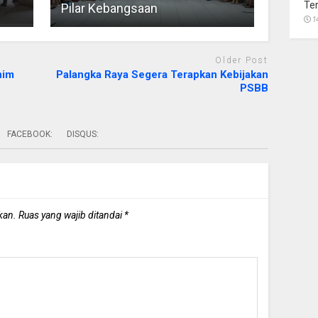
Te
Pilar Kebangsaan
1
Older Post
nim
Palangka Raya Segera Terapkan Kebijakan
PSBB
FACEBOOK:
DISQUS:
kan.
Ruas yang wajib ditandai
*