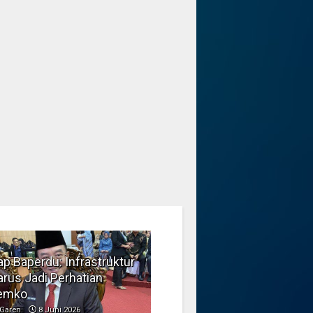
p Baperdu: Infrastruktur
Musim Kemarau, DPRD
rus Jadi Perhatian
Dorong Pengelolaan
emko
Sampah yang Aman
Garen
8 Juni 2026
Garen
6 Juni 2026