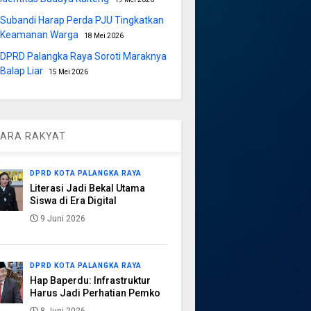
Subandi Harap Perda PJU Tingkatkan
Keamanan Warga
18 Mei 2026
DPRD Palangka Raya Soroti Maraknya
Balap Liar
15 Mei 2026
ARA RAKYAT
DPRD KOTA PALANGKA RAYA
Literasi Jadi Bekal Utama
Siswa di Era Digital
9 Juni 2026
DPRD KOTA PALANGKA RAYA
Hap Baperdu: Infrastruktur
Harus Jadi Perhatian Pemko