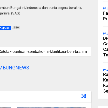
mbun Bungai ini, Indonesia dan dunia segera berakhir,
PA
Fa
ujarnya. (SAS)
Pr
Kapuas
580
PA
DP
Ge
Ca
Ta
AMBUNGNEWS
PA
Ra
Ka
Ka
Se