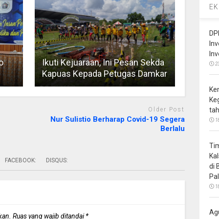
EK
DP
In
In
o
Ikuti Kejuaraan, Ini Pesan Sekda
2
Kapuas Kepada Petugas Damkar
Ke
Ke
Older Post
ta
Nur Sulistio Berharap Covid-19 Segera
1
Berlalu
Ti
Ka
FACEBOOK:
DISQUS:
di
Pa
1
Ag
kan.
Ruas yang wajib ditandai
*