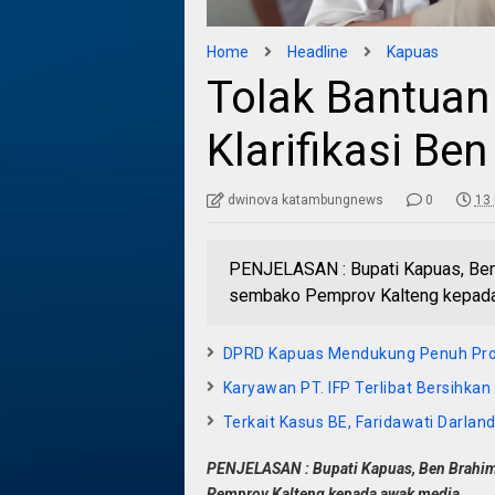
Home
Headline
Kapuas
Tolak Bantuan
Klarifikasi Be
dwinova katambungnews
0
13 
PENJELASAN : Bupati Kapuas, Ben 
sembako Pemprov Kalteng kepada
DPRD Kapuas Mendukung Penuh P
Karyawan PT. IFP Terlibat Bersihkan
Terkait Kasus BE, Faridawati Darlan
PENJELASAN : Bupati Kapuas, Ben Brahim
Pemprov Kalteng kepada awak media.