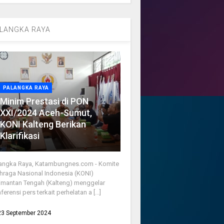
LANGKA RAYA
PALANGKA RAYA
Minim Prestasi di PON
XXI/2024 Aceh-Sumut,
KONI Kalteng Berikan
Klarifikasi
angka Raya, Katambungnes.com - Komite
hraga Nasional Indonesia (KONI)
imantan Tengah (Kalteng) menggelar
ferensi pers terkait perhelatan a [...]
23 September 2024