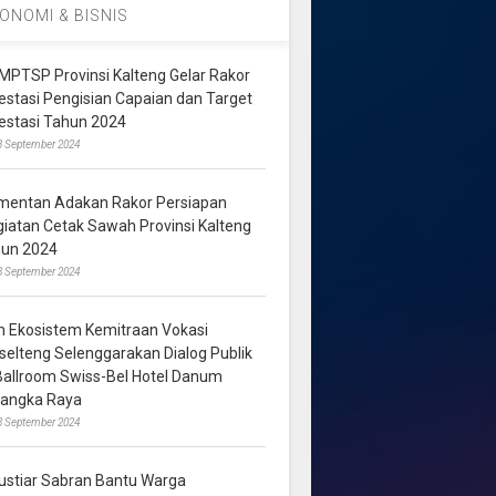
ONOMI & BISNIS
MPTSP Provinsi Kalteng Gelar Rakor
vestasi Pengisian Capaian dan Target
vestasi Tahun 2024
3 September 2024
mentan Adakan Rakor Persiapan
giatan Cetak Sawah Provinsi Kalteng
hun 2024
8 September 2024
m Ekosistem Kemitraan Vokasi
lselteng Selenggarakan Dialog Publik
 Ballroom Swiss-Bel Hotel Danum
langka Raya
8 September 2024
ustiar Sabran Bantu Warga