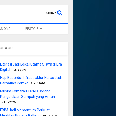
SEARCH
ASIONAL
LIFESTYLE
ERBARU
Literasi Jadi Bekal Utama Siswa di Era
Digital
9 Juni 2026
Hap Baperdu: Infrastruktur Harus Jadi
Perhatian Pemko
8 Juni 2026
Musim Kemarau, DPRD Dorong
Pengelolaan Sampah yang Aman
6 Juni 2026
FBIM Jadi Momentum Perkuat
Identitas Budaya Kalteng
19 Mei 2026