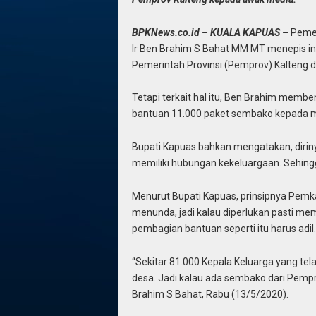
BPKNews.co.id – KUALA KAPUAS –
Pemer
Ir Ben Brahim S Bahat MM MT menepis i
Pemerintah Provinsi (Pemprov) Kalteng 
Tetapi terkait hal itu, Ben Brahim mem
bantuan 11.000 paket sembako kepada m
Bupati Kapuas bahkan mengatakan, dirin
memiliki hubungan kekeluargaan. Sehingga
Menurut Bupati Kapuas, prinsipnya Pem
menunda, jadi kalau diperlukan pasti mem
pembagian bantuan seperti itu harus adil.
“Sekitar 81.000 Kepala Keluarga yang t
desa. Jadi kalau ada sembako dari Pempr
Brahim S Bahat, Rabu (13/5/2020).