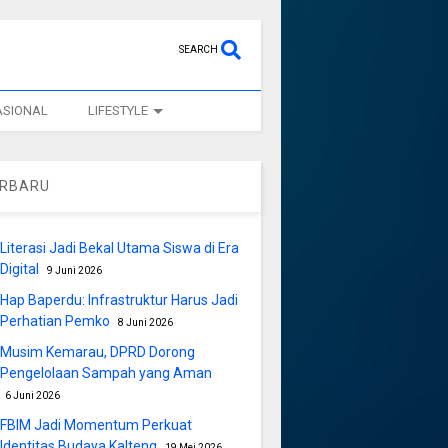
SEARCH
ASIONAL
LIFESTYLE
ERBARU
Literasi Jadi Bekal Utama Siswa di Era
Digital
9 Juni 2026
Hap Baperdu: Infrastruktur Harus Jadi
Perhatian Pemko
8 Juni 2026
Musim Kemarau, DPRD Dorong
Pengelolaan Sampah yang Aman
6 Juni 2026
FBIM Jadi Momentum Perkuat
Identitas Budaya Kalteng
19 Mei 2026