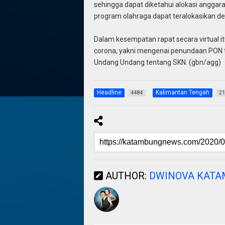
sehingga dapat diketahui alokasi anggar
program olahraga dapat teralokasikan den
Dalam kesempatan rapat secara virtual it
corona, yakni mengenai penundaan PON t
Undang Undang tentang SKN. (gbn/agg)
Headline
Kalimantan Tengah
4484
21
AUTHOR:
DWINOVA KAT