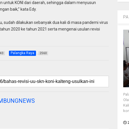
an untuk KONI dari daerah, sehingga dalam menyusun
gan baik,” kata Edy.
PA
u, sudah dilakukan sebanyak dua kali di masa pandemi virus
ahun 2020 ke tahun 2021 serta mengenai usulan revisi
Palangka Raya
43
2560
Pal
AMBUNGNEWS
Ola
Kal
kon