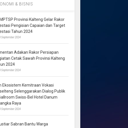
ONOMI & BISNIS
MPTSP Provinsi Kalteng Gelar Rakor
vestasi Pengisian Capaian dan Target
vestasi Tahun 2024
3 September 2024
mentan Adakan Rakor Persiapan
giatan Cetak Sawah Provinsi Kalteng
hun 2024
8 September 2024
m Ekosistem Kemitraan Vokasi
lselteng Selenggarakan Dialog Publik
 Ballroom Swiss-Bel Hotel Danum
langka Raya
8 September 2024
ustiar Sabran Bantu Warga