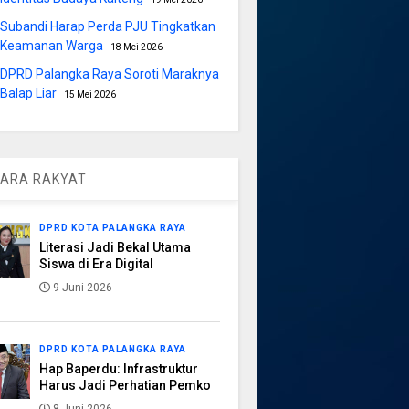
Subandi Harap Perda PJU Tingkatkan
Keamanan Warga
18 Mei 2026
DPRD Palangka Raya Soroti Maraknya
Balap Liar
15 Mei 2026
ARA RAKYAT
DPRD KOTA PALANGKA RAYA
Literasi Jadi Bekal Utama
Siswa di Era Digital
9 Juni 2026
DPRD KOTA PALANGKA RAYA
Hap Baperdu: Infrastruktur
Harus Jadi Perhatian Pemko