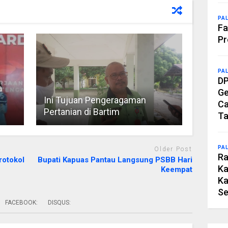
PA
Fa
Pr
PA
DP
a
Ge
Ini Tujuan Pengeragaman
Ca
Pertanian di Bartim
Ta
PA
Older Post
Ra
rotokol
Bupati Kapuas Pantau Langsung PSBB Hari
Ka
Keempat
Ka
Se
FACEBOOK:
DISQUS: