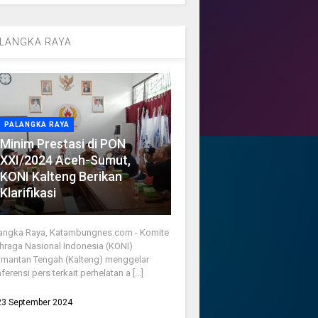
LANGKA RAYA
PALANGKA RAYA
Minim Prestasi di PON
XXI/2024 Aceh-Sumut,
KONI Kalteng Berikan
Klarifikasi
angka Raya, Katambungnes.com - Komite
hraga Nasional Indonesia (KONI)
imantan Tengah (Kalteng) menggelar
ferensi pers terkait perhelatan a [...]
23 September 2024