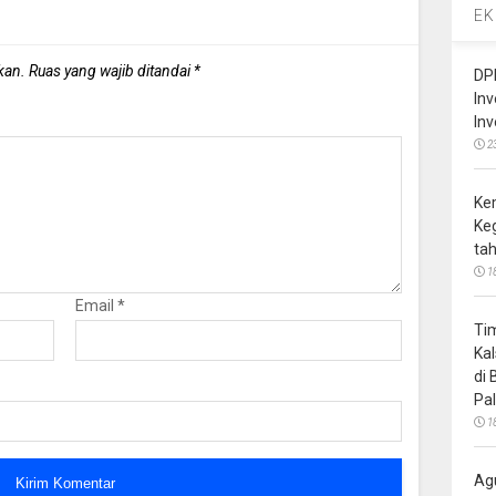
EK
kan.
Ruas yang wajib ditandai
*
DP
In
In
2
Ke
Ke
ta
1
Email
*
Ti
Ka
di
Pa
1
Ag