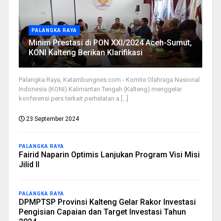
PALANGKA RAYA
Minim Prestasi di PON XXI/2024 Aceh-Sumut,
KONI Kalteng Berikan Klarifikasi
Palangka Raya, Katambungnes.com - Komite Olahraga Nasional
Indonesia (KONI) Kalimantan Tengah (Kalteng) menggelar
konferensi pers terkait perhelatan a [...]
23 September 2024
PALANGKA RAYA
Fairid Naparin Optimis Lanjukan Program Visi Misi
Jilid II
PALANGKA RAYA
DPMPTSP Provinsi Kalteng Gelar Rakor Investasi
Pengisian Capaian dan Target Investasi Tahun