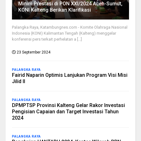
Minim Prestasi di PON XXI/2024 Aceh-Sumut,
KONI Kalteng Berikan Klarifikasi
Palangka Raya, Katambungnes.com - Komite Olahraga Nasional
Indonesia (KONI) Kalimantan Tengah (Kalteng) menggelar
konferensi pers terkait perhelatan a [...]
23 September 2024
PALANGKA RAYA
Fairid Naparin Optimis Lanjukan Program Visi Misi
Jilid II
PALANGKA RAYA
DPMPTSP Provinsi Kalteng Gelar Rakor Investasi
Pengisian Capaian dan Target Investasi Tahun
2024
PALANGKA RAYA