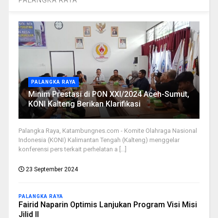
PALANGKA RAYA
Minim Prestasi di PON XXI/2024 Aceh-Sumut,
KONI Kalteng Berikan Klarifikasi
Palangka Raya, Katambungnes.com - Komite Olahraga Nasional
Indonesia (KONI) Kalimantan Tengah (Kalteng) menggelar
konferensi pers terkait perhelatan a [...]
23 September 2024
PALANGKA RAYA
Fairid Naparin Optimis Lanjukan Program Visi Misi
Jilid II