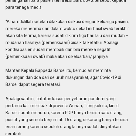
penanganan para pasien terinfeksi Sars Cov 2 tersebut kepada
para tenaga medis.
“Alhamdulillah setelah dilakukan diskusi dengan keluarga pasien,
mereka menerima dan dalam waktu dekat ini hasil swab terakhir
akan kita terima, karena sudah dikirim tiga hari lalu dan mudah –
mudahan hasilnya (pemeriksaan) bisa kita ketahui. Apalagi
kondisi pasien sudah membaik dan bila mereka negatif
(pemeriksaan swab) maka akan dikeluarkan,” janjinya.
Mantan Kepala Bappeda Barsel itu, kemudian meminta
dukungan dan doa dari seluruh masyarakat, agar Covid-19 di
Barsel dapat segera teratasi.
Apalagi saat ini, catatan kasus penyebaran pandemi yang
pertama kali merebak di provinsi Wuhan, Tiongkok itu, kini di
Barsel sudah menurun, karena PDP hanya tersisa satu orang,
positif yang semula berjumlah 16 orang, sekarang hanya tersisa
enam orang karena sepuluh orang lainnya sudah dinyatakan
sembuh.