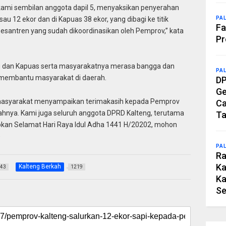
kami sembilan anggota dapil 5, menyaksikan penyerahan
PA
u 12 ekor dan di Kapuas 38 ekor, yang dibagi ke titik
Fa
pesantren yang sudah dikoordinasikan oleh Pemprov,” kata
Pr
au dan Kapuas serta masyarakatnya merasa bangga dan
PA
 membantu masyarakat di daerah.
DP
Ge
masyarakat menyampaikan terimakasih kepada Pemprov
Ca
rahnya. Kami juga seluruh anggota DPRD Kalteng, terutama
Ta
kan Selamat Hari Raya Idul Adha 1441 H/20202, mohon
)
PA
Ra
Ka
Kalteng Berkah
43
1219
Ka
Se