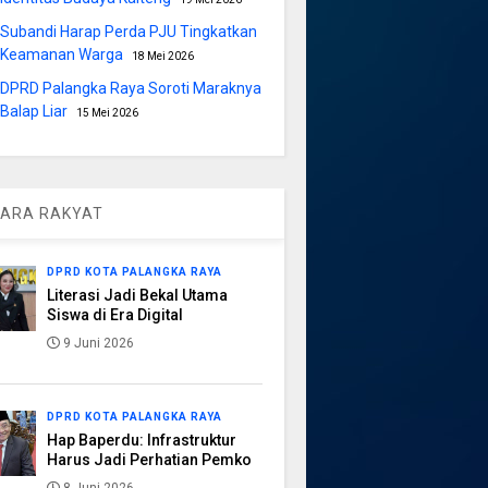
Subandi Harap Perda PJU Tingkatkan
Keamanan Warga
18 Mei 2026
DPRD Palangka Raya Soroti Maraknya
Balap Liar
15 Mei 2026
ARA RAKYAT
DPRD KOTA PALANGKA RAYA
Literasi Jadi Bekal Utama
Siswa di Era Digital
9 Juni 2026
DPRD KOTA PALANGKA RAYA
Hap Baperdu: Infrastruktur
Harus Jadi Perhatian Pemko