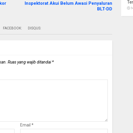
Te
kor
Inspektorat Akui Belum Awasi Penyaluran
BLT-DD
1
FACEBOOK:
DISQUS:
kan.
Ruas yang wajib ditandai
*
Email
*