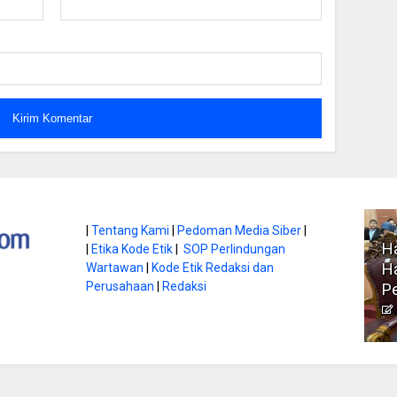
atan di Gunung
|
Tentang Kami
|
Pedoman Media Siber
|
Ha
|
Etika Kode Etik
|
SOP Perlindungan
, Ini
Literasi Jadi Bekal Utama
Ha
Wartawan
|
Kode Etik Redaksi dan
bnya
Perusahaan
|
Redaksi
Siswa di Era Digital
P
atambungnews
Garen
9 Juni 2026