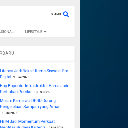
SEARCH
ASIONAL
LIFESTYLE
ERBARU
Literasi Jadi Bekal Utama Siswa di Era
Digital
9 Juni 2026
Hap Baperdu: Infrastruktur Harus Jadi
Perhatian Pemko
8 Juni 2026
Musim Kemarau, DPRD Dorong
Pengelolaan Sampah yang Aman
6 Juni 2026
FBIM Jadi Momentum Perkuat
Identitas Budaya Kalteng
19 Mei 2026