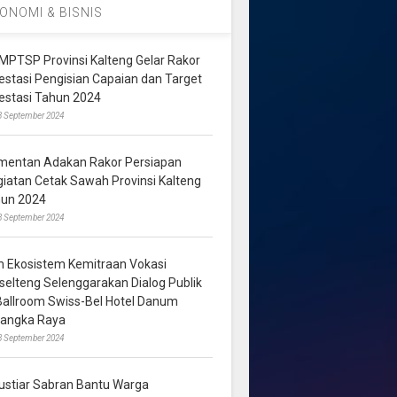
ONOMI & BISNIS
MPTSP Provinsi Kalteng Gelar Rakor
vestasi Pengisian Capaian dan Target
vestasi Tahun 2024
3 September 2024
mentan Adakan Rakor Persiapan
giatan Cetak Sawah Provinsi Kalteng
hun 2024
8 September 2024
m Ekosistem Kemitraan Vokasi
lselteng Selenggarakan Dialog Publik
 Ballroom Swiss-Bel Hotel Danum
langka Raya
8 September 2024
ustiar Sabran Bantu Warga