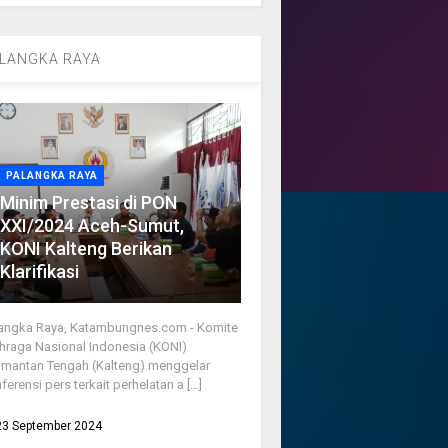
LANGKA RAYA
PALANGKA RAYA
Minim Prestasi di PON
XXI/2024 Aceh-Sumut,
KONI Kalteng Berikan
Klarifikasi
angka Raya, Katambungnes.com - Komite
hraga Nasional Indonesia (KONI)
imantan Tengah (Kalteng) menggelar
ferensi pers terkait perhelatan a [...]
23 September 2024