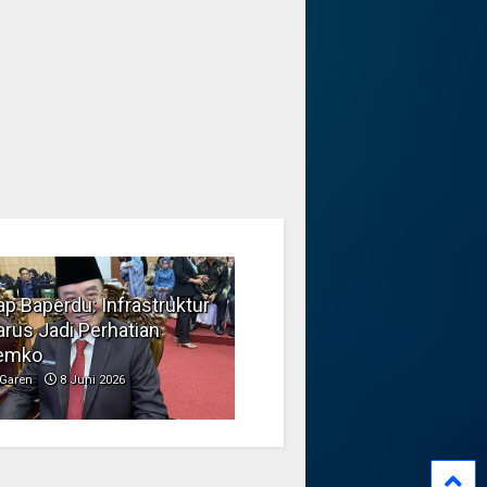
p Baperdu: Infrastruktur
Musim Kemarau, DPRD
rus Jadi Perhatian
Dorong Pengelolaan
emko
Sampah yang Aman
Garen
8 Juni 2026
Garen
6 Juni 2026