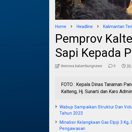
Home
Headline
Kalimantan Te
Pemprov Kalte
Sapi Kepada P
dwinova katambungnews
0
30 
FOTO : Kepala Dinas Tanaman Pang
Kalteng, Hj. Sunarti dan Karo Adm
Wabup Sampaikan Struktur Dan Vo
Tahun 2023
Minalisir Kelangkaan Gas Elpiji 3 Kg, 
Pengawasan