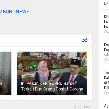
EK
AMBUNGNEWS
DP
In
In
2
Ke
Ke
ta
1
Ti
na
Ka
n
Ini Pesan Ketua DPRD Barsel
di
Pa
Terkait Dua Orang Positif Corona
1
Ag
Older Post