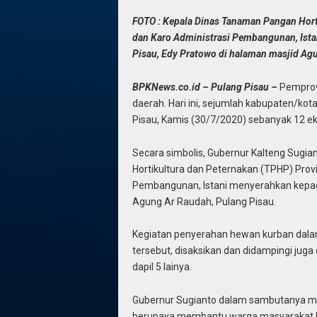
FOTO : Kepala Dinas Tanaman Pangan Horti
dan Karo Administrasi Pembangunan, Ista
Pisau, Edy Pratowo di halaman masjid Ag
BPKNews.co.id – Pulang Pisau –
Pemprov
daerah. Hari ini, sejumlah kabupaten/kot
Pisau, Kamis (30/7/2020) sebanyak 12 eko
Secara simbolis, Gubernur Kalteng Sugi
Hortikultura dan Peternakan (TPHP) Provi
Pembangunan, Istani menyerahkan kepada
Agung Ar Raudah, Pulang Pisau.
Kegiatan penyerahan hewan kurban dalam
tersebut, disaksikan dan didampingi jug
dapil 5 lainya.
Gubernur Sugianto dalam sambutanya me
berupaya membantu warga masyarakat Kal