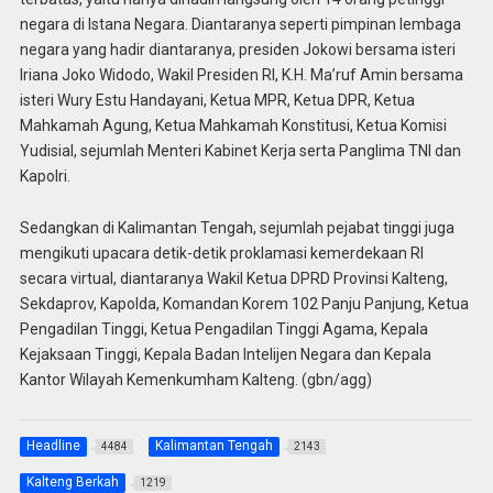
negara di Istana Negara. Diantaranya seperti pimpinan lembaga
negara yang hadir diantaranya, presiden Jokowi bersama isteri
Iriana Joko Widodo, Wakil Presiden RI, K.H. Ma’ruf Amin bersama
isteri Wury Estu Handayani, Ketua MPR, Ketua DPR, Ketua
Mahkamah Agung, Ketua Mahkamah Konstitusi, Ketua Komisi
Yudisial, sejumlah Menteri Kabinet Kerja serta Panglima TNI dan
Kapolri.
Sedangkan di Kalimantan Tengah, sejumlah pejabat tinggi juga
mengikuti upacara detik-detik proklamasi kemerdekaan RI
secara virtual, diantaranya Wakil Ketua DPRD Provinsi Kalteng,
Sekdaprov, Kapolda, Komandan Korem 102 Panju Panjung, Ketua
Pengadilan Tinggi, Ketua Pengadilan Tinggi Agama, Kepala
Kejaksaan Tinggi, Kepala Badan Intelijen Negara dan Kepala
Kantor Wilayah Kemenkumham Kalteng. (gbn/agg)
Headline
Kalimantan Tengah
4484
2143
Kalteng Berkah
1219