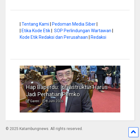
|
Tentang Kami
|
Pedoman Media Siber
|
|
Etika Kode Etik
|
SOP Perlindungan Wartawan
|
Kode Etik Redaksi dan Perusahaan
|
Redaksi
a di
Hap Baperdu: Infrastruktur Harus
Musi
Jadi Perhatian Pemko
Peng
Garen
8 Juni 2026
Garen
© 2025 Katambungnews. All rights reserved.