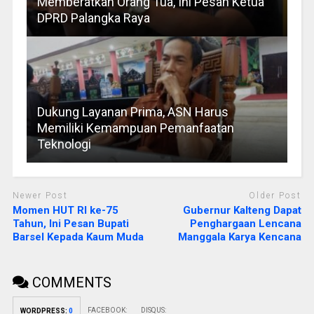
Memberatkan Orang Tua, Ini Pesan Ketua
DPRD Palangka Raya
Dukung Layanan Prima, ASN Harus
Memiliki Kemampuan Pemanfaatan
Teknologi
Newer Post
Older Post
Momen HUT RI ke-75
Gubernur Kalteng Dapat
Tahun, Ini Pesan Bupati
Penghargaan Lencana
Barsel Kepada Kaum Muda
Manggala Karya Kencana
COMMENTS
FACEBOOK:
DISQUS:
WORDPRESS:
0