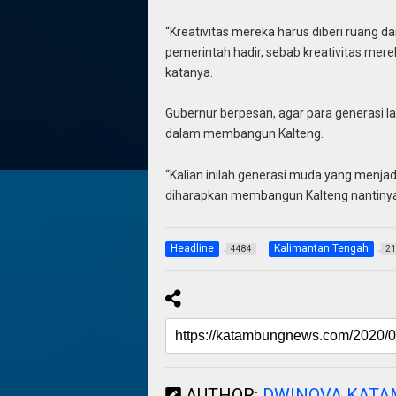
“Kreativitas mereka harus diberi ruang d
pemerintah hadir, sebab kreativitas mer
katanya.
Gubernur berpesan, agar para generasi lan
dalam membangun Kalteng.
“Kalian inilah generasi muda yang menja
diharapkan membangun Kalteng nantinya
Headline
Kalimantan Tengah
4484
21
AUTHOR:
DWINOVA KAT