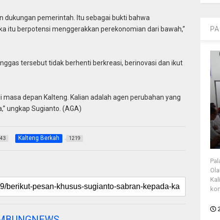
an dukungan pemerintah. Itu sebagai bukti bahwa
eka itu berpotensi menggerakkan perekonomian dari bawah,”
PA
ggas tersebut tidak berhenti berkreasi, berinovasi dan ikut
di masa depan Kalteng. Kalian adalah agen perubahan yang
,” ungkap Sugianto. (AGA)
Kalteng Berkah
43
1219
Pal
Ola
Kal
kon
AMBUNGNEWS