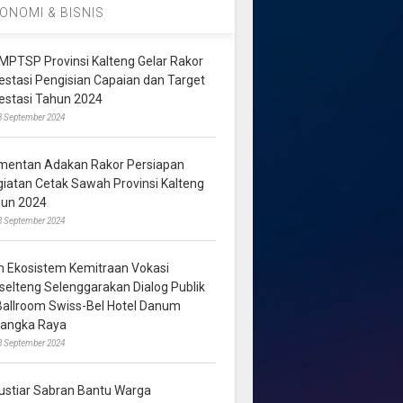
ONOMI & BISNIS
MPTSP Provinsi Kalteng Gelar Rakor
vestasi Pengisian Capaian dan Target
vestasi Tahun 2024
3 September 2024
mentan Adakan Rakor Persiapan
giatan Cetak Sawah Provinsi Kalteng
hun 2024
8 September 2024
m Ekosistem Kemitraan Vokasi
lselteng Selenggarakan Dialog Publik
 Ballroom Swiss-Bel Hotel Danum
langka Raya
8 September 2024
ustiar Sabran Bantu Warga