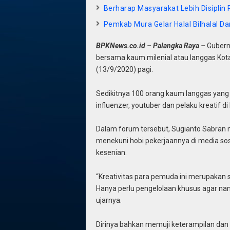
Berharap Masyarakat Lebih Disiplin 
Pemkab Mura Gelar Halal Bilhalal D
BPKNews.co.id – Palangka Raya –
Gubern
bersama kaum milenial atau langgas Kota
(13/9/2020) pagi.
Sedikitnya 100 orang kaum langgas yang 
influenzer, youtuber dan pelaku kreatif d
Dalam forum tersebut, Sugianto Sabran
menekuni hobi pekerjaannya di media sos
kesenian.
“Kreativitas para pemuda ini merupakan s
Hanya perlu pengelolaan khusus agar nan
ujarnya.
Dirinya bahkan memuji keterampilan dan 