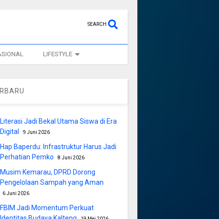
SEARCH
ASIONAL
LIFESTYLE
ERBARU
Literasi Jadi Bekal Utama Siswa di Era
Digital
9 Juni 2026
Hap Baperdu: Infrastruktur Harus Jadi
Perhatian Pemko
8 Juni 2026
Musim Kemarau, DPRD Dorong
Pengelolaan Sampah yang Aman
6 Juni 2026
FBIM Jadi Momentum Perkuat
Identitas Budaya Kalteng
19 Mei 2026