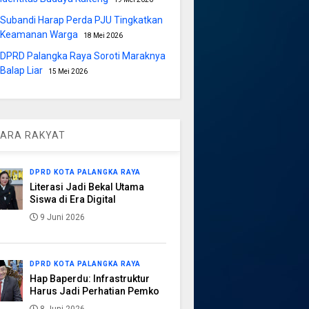
Subandi Harap Perda PJU Tingkatkan
Keamanan Warga
18 Mei 2026
DPRD Palangka Raya Soroti Maraknya
Balap Liar
15 Mei 2026
ARA RAKYAT
DPRD KOTA PALANGKA RAYA
Literasi Jadi Bekal Utama
Siswa di Era Digital
9 Juni 2026
DPRD KOTA PALANGKA RAYA
Hap Baperdu: Infrastruktur
Harus Jadi Perhatian Pemko