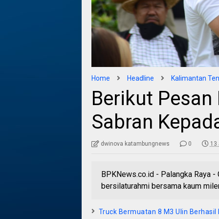
Home
Headline
Kalimantan Te
Berikut Pesan
Sabran Kepad
dwinova katambungnews
0
13
BPKNews.co.id - Palangka Raya - 
bersilaturahmi bersama kaum milen
Truck Bermuatan 8 M3 Ulin Berhasil