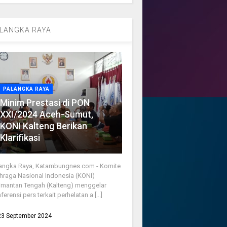
LANGKA RAYA
PALANGKA RAYA
Minim Prestasi di PON
XXI/2024 Aceh-Sumut,
KONI Kalteng Berikan
Klarifikasi
angka Raya, Katambungnes.com - Komite
hraga Nasional Indonesia (KONI)
imantan Tengah (Kalteng) menggelar
ferensi pers terkait perhelatan a [...]
23 September 2024