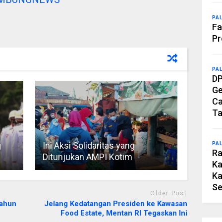
PA
Fa
Pr
PA
DP
Ge
Ca
Ta
g
Ini Aksi Solidaritas yang
PA
Ra
Ditunjukan AMPI Kotim
Ka
Ka
Se
Older Post
Tahun
Jelang Kedatangan Presiden ke Kawasan
Food Estate, Mentan RI Tegaskan Ini