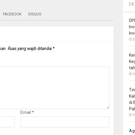
EK
FACEBOOK:
DISQUS:
DP
In
In
2
kan.
Ruas yang wajib ditandai
*
Ke
Ke
ta
1
Ti
Ka
di
Pa
Email
*
1
Ag