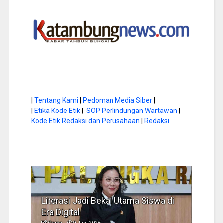
|
Tentang Kami
|
Pedoman Media Siber
|
|
Etika Kode Etik
|
SOP Perlindungan Wartawan
|
Kode Etik Redaksi dan Perusahaan
|
Redaksi
Literasi Jadi Bekal Utama Siswa di
Hap B
Era Digital
Jadi
Garen
9 Juni 2026
Garen