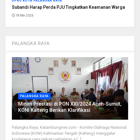
DPRD KOTA PALANGKA RAYA
Subandi Harap Perda PJU Tingkatkan Keamanan Warga
18 Mei 2026
PALANGKA RAYA
PALANGKA RAYA
Minim Prestasi di PON XXI/2024 Aceh-Sumut,
KONI Kalteng Berikan Klarifikasi
Palangka Raya, Katambungnes.com - Komite Olahraga Nasional
Indonesia (KONI) Kalimantan Tengah (Kalteng) menggelar
konferensi pers terkait perhelatan a [...]