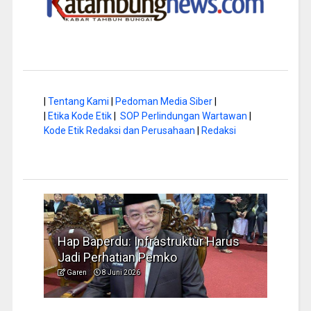
|
Tentang Kami
|
Pedoman Media Siber
|
|
Etika Kode Etik
|
SOP Perlindungan Wartawan
|
Kode Etik Redaksi dan Perusahaan
|
Redaksi
a di
Hap Baperdu: Infrastruktur Harus
Musi
Jadi Perhatian Pemko
Peng
Garen
8 Juni 2026
Garen