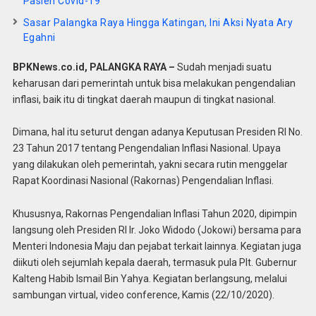
Pasien Covid-19
Sasar Palangka Raya Hingga Katingan, Ini Aksi Nyata Ary
Egahni
BPKNews.co.id, PALANGKA RAYA –
Sudah menjadi suatu
keharusan dari pemerintah untuk bisa melakukan pengendalian
inflasi, baik itu di tingkat daerah maupun di tingkat nasional.
Dimana, hal itu seturut dengan adanya Keputusan Presiden RI No.
23 Tahun 2017 tentang Pengendalian Inflasi Nasional. Upaya
yang dilakukan oleh pemerintah, yakni secara rutin menggelar
Rapat Koordinasi Nasional (Rakornas) Pengendalian Inflasi.
Khususnya, Rakornas Pengendalian Inflasi Tahun 2020, dipimpin
langsung oleh Presiden RI Ir. Joko Widodo (Jokowi) bersama para
Menteri Indonesia Maju dan pejabat terkait lainnya. Kegiatan juga
diikuti oleh sejumlah kepala daerah, termasuk pula Plt. Gubernur
Kalteng Habib Ismail Bin Yahya. Kegiatan berlangsung, melalui
sambungan virtual, video conference, Kamis (22/10/2020).