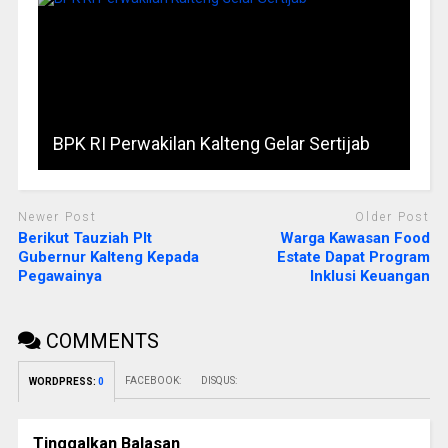
BPK RI Perwakilan Kalteng Gelar Sertijab
Newer Post
Older Post
Berikut Tauziah Plt
Warga Kawasan Food
Gubernur Kalteng Kepada
Estate Dapat Program
Pegawainya
Inklusi Keuangan
COMMENTS
FACEBOOK:
DISQUS:
WORDPRESS:
0
Tinggalkan Balasan