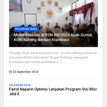
PALANGKA RAYA
Minim Prestasi di PON XXI/2024 Aceh-Sumut,
KONI Kalteng Berikan Klarifikasi
Palangka Raya, Katambungnes.com - Komite Olahraga Nasional
Indonesia (KONI) Kalimantan Tengah (Kalteng) menggelar
konferensi pers terkait perhelatan a [...]
23 September 2024
PALANGKA RAYA
Fairid Naparin Optimis Lanjukan Program Visi Misi
Jilid II