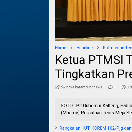
Home
Headline
Kalimantan Te
Ketua PTMSI Te
Tingkatkan Pre
dwinova katambungnews
0
3 
FOTO : Plt Gubernur Kalteng, Habi
(Musrov) Persatuan Tenis Meja Se
Rangkaian HUT, KOREM 102/Pjg dan P