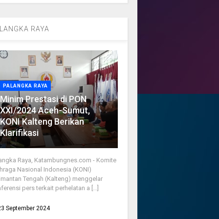
LANGKA RAYA
PALANGKA RAYA
Minim Prestasi di PON
XXI/2024 Aceh-Sumut,
KONI Kalteng Berikan
Klarifikasi
angka Raya, Katambungnes.com - Komite
hraga Nasional Indonesia (KONI)
imantan Tengah (Kalteng) menggelar
ferensi pers terkait perhelatan a [...]
23 September 2024