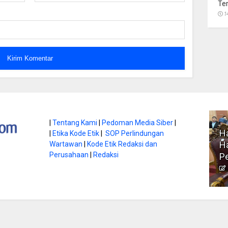
Te
1
atan di Gunung
|
Tentang Kami
|
Pedoman Media Siber
|
Ha
|
Etika Kode Etik
|
SOP Perlindungan
, Ini
Literasi Jadi Bekal Utama
Ha
Wartawan
|
Kode Etik Redaksi dan
bnya
Perusahaan
|
Redaksi
Siswa di Era Digital
P
atambungnews
Garen
9 Juni 2026