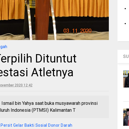
ngah
rpilih Dituntut
SU
stasi Atletnya
November 2020 12:42
b Ismail bin Yahya saat buka musyawarah provinsi
luruh Indonesia (PTMSI) Kalimantan T
ersit Gelar Bakti Sosial Donor Darah