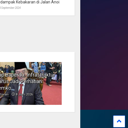
rdampak Kebakaran di Jalan Anoi
4 September 2024
p Baperdu: Infrastruktur
Musim Kemarau, DPRD
rus Jadi Perhatian
Dorong Pengelolaan
emko
Sampah yang Aman
Garen
8 Juni 2026
Garen
6 Juni 2026