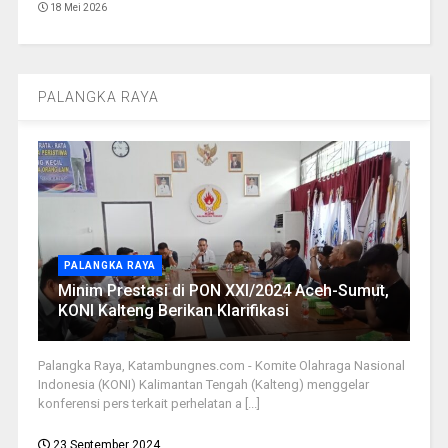
18 Mei 2026
PALANGKA RAYA
PALANGKA RAYA
Minim Prestasi di PON XXI/2024 Aceh-Sumut,
KONI Kalteng Berikan Klarifikasi
Palangka Raya, Katambungnes.com - Komite Olahraga Nasional
Indonesia (KONI) Kalimantan Tengah (Kalteng) menggelar
konferensi pers terkait perhelatan a [...]
23 September 2024