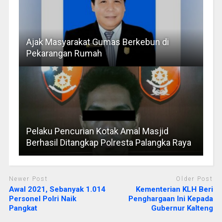
Ajak Masyarakat Gumas Berkebun di
Pekarangan Rumah
Pelaku Pencurian Kotak Amal Masjid
Berhasil Ditangkap Polresta Palangka Raya
Newer Post
Older Post
Awal 2021, Sebanyak 1.014
Kementerian KLH Beri
Personel Polri Naik
Penghargaan Ini Kepada
Pangkat
Gubernur Kalteng