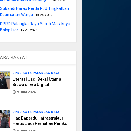
Subandi Harap Perda PJU Tingkatkan
Keamanan Warga
18 Mei 2026
DPRD Palangka Raya Soroti Maraknya
Balap Liar
15 Mei 2026
ARA RAKYAT
DPRD KOTA PALANGKA RAYA
Literasi Jadi Bekal Utama
Siswa di Era Digital
9 Juni 2026
DPRD KOTA PALANGKA RAYA
Hap Baperdu: Infrastruktur
Harus Jadi Perhatian Pemko