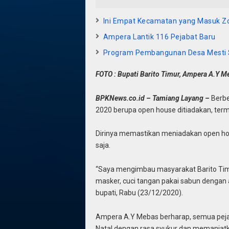
Ini Empat Kecamatan yang Masuk Zo
Ampera Lantik 116 Pejabat Baru
Program Pembangunan Desa Mesti 
FOTO : Bupati Barito Timur, Ampera A.Y M
BPKNews.co.id – Tamiang Layang –
Berbe
2020 berupa open house ditiadakan, term
Dirinya memastikan meniadakan open ho
saja.
“Saya mengimbau masyarakat Barito Timu
masker, cuci tangan pakai sabun dengan a
bupati, Rabu (23/12/2020).
Ampera A.Y Mebas berharap, semua pej
Natal dengan rasa syukur dan memanjat