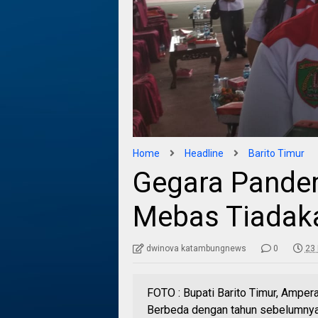
Home
Headline
Barito Timur
Gegara Pande
Mebas Tiadak
dwinova katambungnews
0
23
FOTO : Bupati Barito Timur, Ampe
Berbeda dengan tahun sebelumnya,