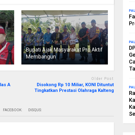
PA
Fa
Pr
PA
DP
Bupati Ajak Masyarakat Pro Aktif
Ge
Membangun
Ca
Ta
Older Post
las A
Disokong Rp 10 Miliar, KONI Dituntut
PA
Tingkatkan Prestasi Olahraga Kalteng
Ra
Ka
Ka
FACEBOOK:
DISQUS:
Se