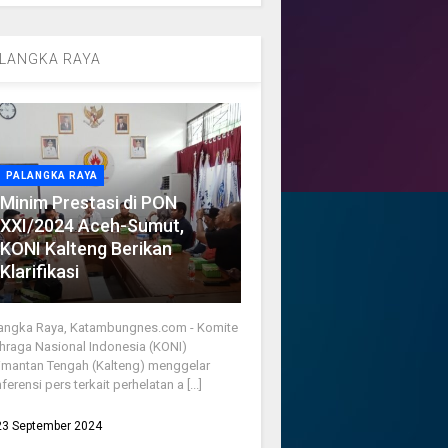
LANGKA RAYA
PALANGKA RAYA
Minim Prestasi di PON
XXI/2024 Aceh-Sumut,
KONI Kalteng Berikan
Klarifikasi
angka Raya, Katambungnes.com - Komite
hraga Nasional Indonesia (KONI)
imantan Tengah (Kalteng) menggelar
ferensi pers terkait perhelatan a [...]
23 September 2024