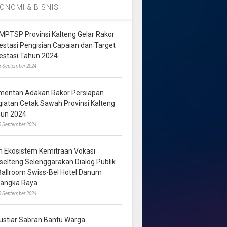
ONOMI & BISNIS
MPTSP Provinsi Kalteng Gelar Rakor
vestasi Pengisian Capaian dan Target
vestasi Tahun 2024
3 September 2024
mentan Adakan Rakor Persiapan
giatan Cetak Sawah Provinsi Kalteng
hun 2024
8 September 2024
m Ekosistem Kemitraan Vokasi
lselteng Selenggarakan Dialog Publik
 Ballroom Swiss-Bel Hotel Danum
langka Raya
8 September 2024
ustiar Sabran Bantu Warga