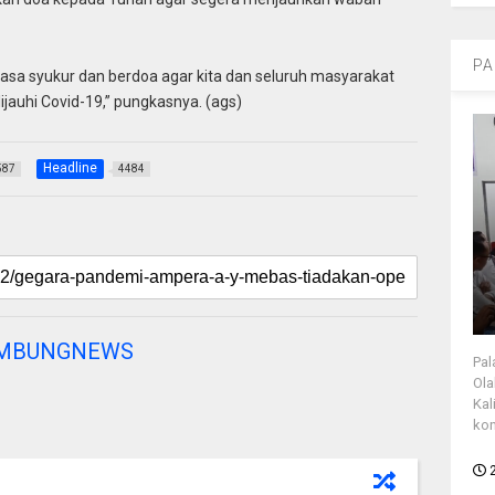
PA
asa syukur dan berdoa agar kita dan seluruh masyarakat
ijauhi Covid-19,” pungkasnya. (ags)
Headline
587
4484
AMBUNGNEWS
Pal
Ola
Kal
kon