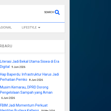
SEARCH
ASIONAL
LIFESTYLE
ERBARU
Literasi Jadi Bekal Utama Siswa di Era
Digital
9 Juni 2026
Hap Baperdu: Infrastruktur Harus Jadi
Perhatian Pemko
8 Juni 2026
Musim Kemarau, DPRD Dorong
Pengelolaan Sampah yang Aman
6 Juni 2026
FBIM Jadi Momentum Perkuat
Identitas Budaya Kalteng
19 Mei 2026