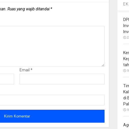
EK
kan.
Ruas yang wajib ditandai
*
DP
In
In
2
Ke
Ke
ta
Email
*
1
Ti
Ka
di
Pa
1
Ag