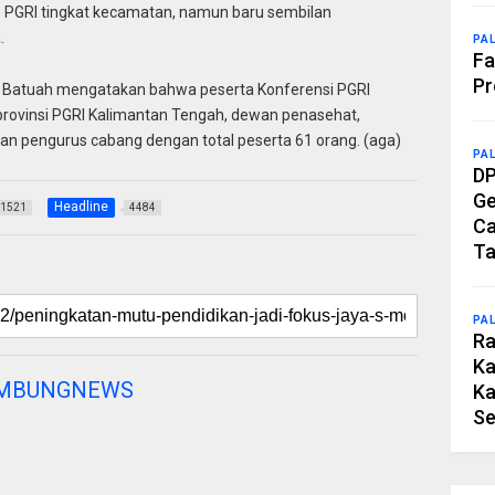
PGRI tingkat kecamatan, namun baru sembilan
.
PA
Fa
Pr
II, Batuah mengatakan bahwa peserta Konferensi PGRI
 provinsi PGRI Kalimantan Tengah, dewan penasehat,
n pengurus cabang dengan total peserta 61 orang. (aga)
PA
DP
Ge
Headline
1521
4484
Ca
Ta
PA
Ra
Ka
AMBUNGNEWS
Ka
Se