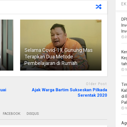
EK
DP
In
In
2
Selama Covid-19, Gunung Mas
Ke
u
Terapkan Dua Metode
Ke
Pembelajaran di Rumah
ta
1
Older Post
Ti
tuai
Ajak Warga Bartim Sukseskan Pilkada
Ka
Serentak 2020
di
Pa
1
FACEBOOK:
DISQUS:
Ag