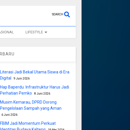
SEARCH
ASIONAL
LIFESTYLE
ERBARU
Literasi Jadi Bekal Utama Siswa di Era
Digital
9 Juni 2026
Hap Baperdu: Infrastruktur Harus Jadi
Perhatian Pemko
8 Juni 2026
Musim Kemarau, DPRD Dorong
Pengelolaan Sampah yang Aman
6 Juni 2026
FBIM Jadi Momentum Perkuat
Identitas Budaya Kalteng
19 Mei 2026