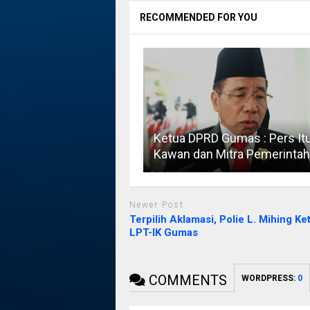
RECOMMENDED FOR YOU
Ketua DPRD Gumas : Pers It
Kawan dan Mitra Pemerintah
Newer Post
Terpilih Aklamasi, Polie L. Mihing Ke
LPT-IK Gumas
COMMENTS
WORDPRESS:
0