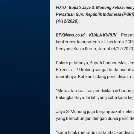
FOTO : Bupati Jaya S. Monong ketika meny
Persatuan Guru Republik Indonesia (PGR
(4/12/2020).
BPKNews.co.id – KUALA KURUN –
Persat
konferensi kabupaten ke III bertema PGR
Penyang Kuala Kurun, Jumat (4/12/2020)
Dalam pidatonya, Bupati Gunung Mas, J
Efrensia L.P Umbing sangat berkonsentr
daerahnya. Bahkan bidang pendidikan m
“Mutu atau kualitas pendidikan di Gunung
Palangka Raya. Ini lah yang coba kami keja
Jaya S. Monong juga berjanji bakal melen
yang berhubungan dengan dunia pendidika
“Kami tidak menutup mata atas kondisi s