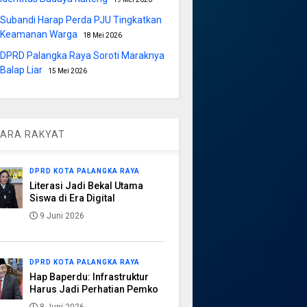
Subandi Harap Perda PJU Tingkatkan
Keamanan Warga
18 Mei 2026
DPRD Palangka Raya Soroti Maraknya
Balap Liar
15 Mei 2026
ARA RAKYAT
DPRD KOTA PALANGKA RAYA
Literasi Jadi Bekal Utama
Siswa di Era Digital
9 Juni 2026
DPRD KOTA PALANGKA RAYA
Hap Baperdu: Infrastruktur
Harus Jadi Perhatian Pemko