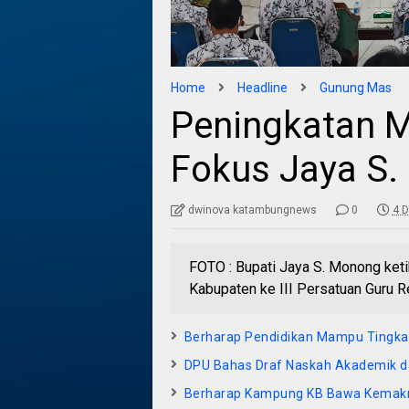
Home
Headline
Gunung Mas
Peningkatan M
Fokus Jaya S
dwinova katambungnews
0
4 
FOTO : Bupati Jaya S. Monong ket
Kabupaten ke III Persatuan Guru 
Berharap Pendidikan Mampu Tingka
DPU Bahas Draf Naskah Akademik 
Berharap Kampung KB Bawa Kema