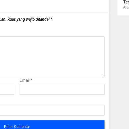
Te
1
kan.
Ruas yang wajib ditandai
*
Email
*