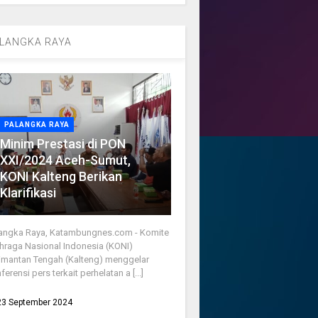
LANGKA RAYA
PALANGKA RAYA
Minim Prestasi di PON
XXI/2024 Aceh-Sumut,
KONI Kalteng Berikan
Klarifikasi
angka Raya, Katambungnes.com - Komite
hraga Nasional Indonesia (KONI)
imantan Tengah (Kalteng) menggelar
ferensi pers terkait perhelatan a [...]
23 September 2024