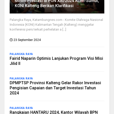
Minim Prestasi di PON XXI/2024 Aceh-Sumut,
KONI Kalteng Berikan Klarifikasi
Palangka Raya, Katambungnes.com - Komite Olahraga Nasional
Indonesia (KONI) Kalimantan Tengah (Kalteng) menggelar
konferensi pers terkait perhelatan a [...]
23 September 2024
PALANGKA RAYA
Fairid Naparin Optimis Lanjukan Program Visi Misi
Jilid II
PALANGKA RAYA
DPMPTSP Provinsi Kalteng Gelar Rakor Investasi
Pengisian Capaian dan Target Investasi Tahun
2024
PALANGKA RAYA
Rangkaian HANTARU 2024, Kantor Wilayah BPN