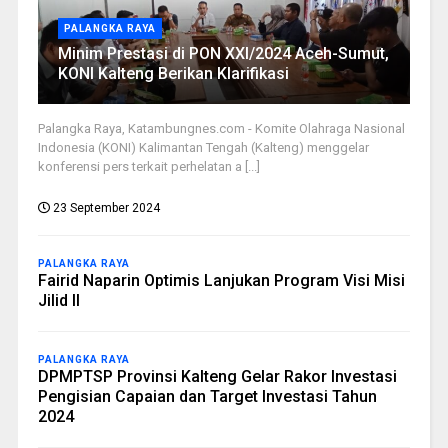
PALANGKA RAYA
Minim Prestasi di PON XXI/2024 Aceh-Sumut,
KONI Kalteng Berikan Klarifikasi
Palangka Raya, Katambungnes.com - Komite Olahraga Nasional
Indonesia (KONI) Kalimantan Tengah (Kalteng) menggelar
konferensi pers terkait perhelatan a [...]
23 September 2024
PALANGKA RAYA
Fairid Naparin Optimis Lanjukan Program Visi Misi
Jilid II
PALANGKA RAYA
DPMPTSP Provinsi Kalteng Gelar Rakor Investasi
Pengisian Capaian dan Target Investasi Tahun
2024