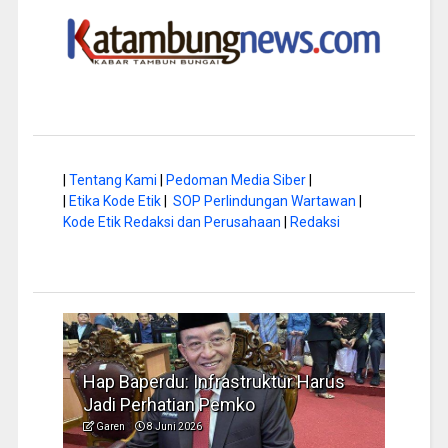
|
Tentang Kami
|
Pedoman Media Siber
|
|
Etika Kode Etik
|
SOP Perlindungan Wartawan
|
Kode Etik Redaksi dan Perusahaan
|
Redaksi
a di
Hap Baperdu: Infrastruktur Harus
Musi
Jadi Perhatian Pemko
Peng
Garen
8 Juni 2026
Garen