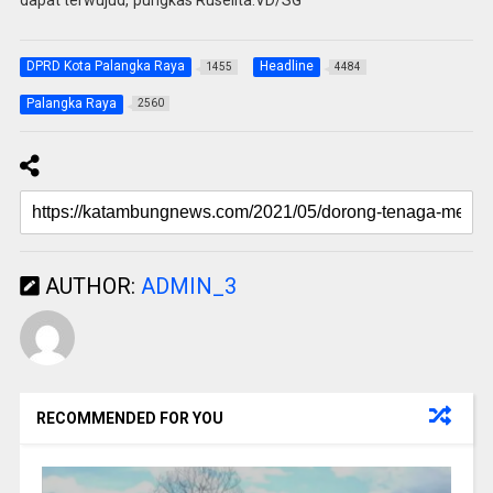
dapat terwujud,”pungkas Ruselita.VD/SG
DPRD Kota Palangka Raya
Headline
1455
4484
Palangka Raya
2560
AUTHOR:
ADMIN_3
RECOMMENDED FOR YOU