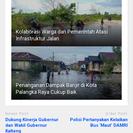
Kolaborasi Warga dan Pemerintah Atasi
Infrastruktur Jalan
Penanganan Dampak Banjir di Kota
Palangka Raya Cukup Baik
Newer Post
Older Post
Dukung Kinerja Gubernur
Polisi Pertanyakan Kelaikan
dan Wakil Gubernur
Bus ‘Maut’ DAMRI
Kalteng