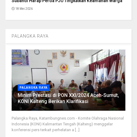
Subandi Harap Perda PJU Tingkatkan Keamanan Warga
18 Mei 2026
PALANGKA RAYA
PALANGKA RAYA
Minim Prestasi di PON XXI/2024 Aceh-Sumut,
KONI Kalteng Berikan Klarifikasi
Palangka Raya, Katambungnes.com - Komite Olahraga Nasional
Indonesia (KONI) Kalimantan Tengah (Kalteng) menggelar
konferensi pers terkait perhelatan a [...]