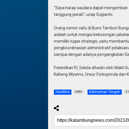
“Saya harap saudara dapat mengemban a
tanggung jawab”, ucap Sugianto.
Orang nomor satu di Bumi Tambun Bungai 
adalah untuk mengisi kekosongan jabatan 
memiliki tugas strategis, yaitu memban
pengkoordinasian administratif pelaksan
sampai dengan adanya pengangkatan Sekre
Pelantikan Pj. Sekda dihadiri oleh Wakil 
Kalteng Wiyatno, Unsur Forkopimda dan K
Headline
Kalimantan Tengah
4484
21