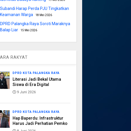
Subandi Harap Perda PJU Tingkatkan
Keamanan Warga
18 Mei 2026
DPRD Palangka Raya Soroti Maraknya
Balap Liar
15 Mei 2026
ARA RAKYAT
DPRD KOTA PALANGKA RAYA
Literasi Jadi Bekal Utama
Siswa di Era Digital
9 Juni 2026
DPRD KOTA PALANGKA RAYA
Hap Baperdu: Infrastruktur
Harus Jadi Perhatian Pemko