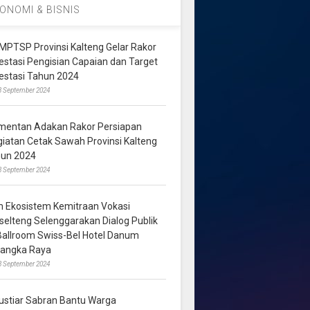
ONOMI & BISNIS
MPTSP Provinsi Kalteng Gelar Rakor
vestasi Pengisian Capaian dan Target
vestasi Tahun 2024
3 September 2024
mentan Adakan Rakor Persiapan
giatan Cetak Sawah Provinsi Kalteng
hun 2024
8 September 2024
m Ekosistem Kemitraan Vokasi
lselteng Selenggarakan Dialog Publik
 Ballroom Swiss-Bel Hotel Danum
langka Raya
8 September 2024
ustiar Sabran Bantu Warga