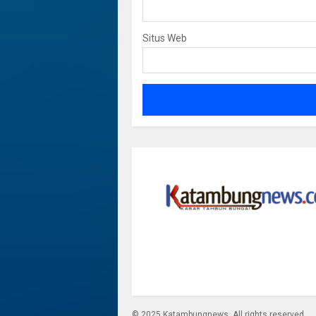
Situs Web
Dua Jemb
ntum
Subandi Harap Perda PJU
Mas Putus
s Budaya
Tingkatkan Keamanan
Penyeba
Warga
dwinova k
Garen
18 Mei 2026
3 April 2020
© 2025 Katambungnews. All rights reserved.