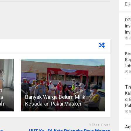
EK
DP
In
In
2
Ke
Ke
ta
1
Ti
n
Ka
la
Banyak Warga Belum Miliki
di
ah
Kesadaran Pakai Masker
Pa
1
Older Post
Ag