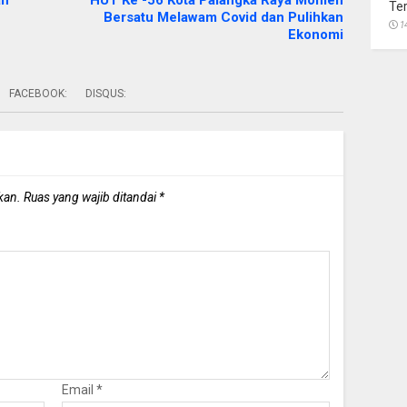
an
HUT Ke -56 Kota Palangka Raya Momen
Te
Bersatu Melawam Covid dan Pulihkan
1
Ekonomi
FACEBOOK:
DISQUS:
kan.
Ruas yang wajib ditandai
*
Email
*