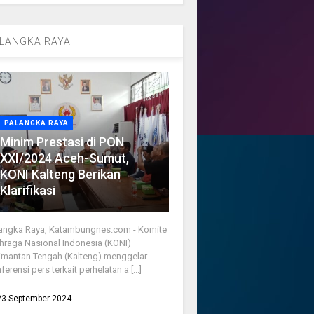
LANGKA RAYA
PALANGKA RAYA
Minim Prestasi di PON
XXI/2024 Aceh-Sumut,
KONI Kalteng Berikan
Klarifikasi
angka Raya, Katambungnes.com - Komite
hraga Nasional Indonesia (KONI)
imantan Tengah (Kalteng) menggelar
ferensi pers terkait perhelatan a [...]
23 September 2024