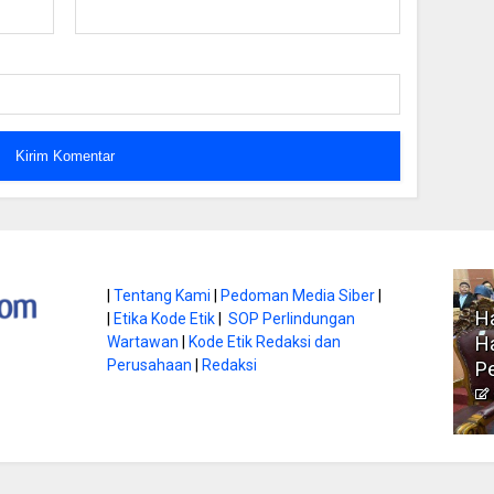
atan di Gunung
|
Tentang Kami
|
Pedoman Media Siber
|
Ha
|
Etika Kode Etik
|
SOP Perlindungan
, Ini
Literasi Jadi Bekal Utama
Ha
Wartawan
|
Kode Etik Redaksi dan
bnya
Perusahaan
|
Redaksi
Siswa di Era Digital
P
atambungnews
Garen
9 Juni 2026