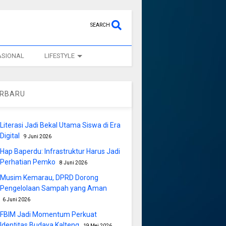
SEARCH
ASIONAL
LIFESTYLE
ERBARU
Literasi Jadi Bekal Utama Siswa di Era
Digital
9 Juni 2026
Hap Baperdu: Infrastruktur Harus Jadi
Perhatian Pemko
8 Juni 2026
Musim Kemarau, DPRD Dorong
Pengelolaan Sampah yang Aman
6 Juni 2026
FBIM Jadi Momentum Perkuat
Identitas Budaya Kalteng
19 Mei 2026