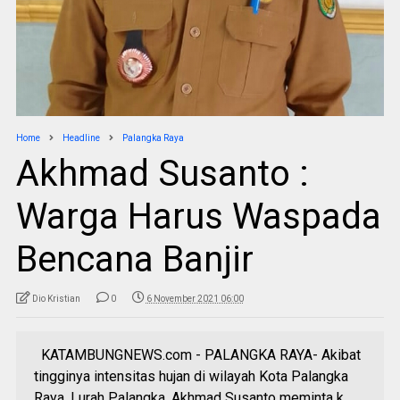
Home
Headline
Palangka Raya
Akhmad Susanto :
Warga Harus Waspada
Bencana Banjir
Dio Kristian
0
6 November 2021 06:00
KATAMBUNGNEWS.com - PALANGKA RAYA- Akibat
tingginya intensitas hujan di wilayah Kota Palangka
Raya, Lurah Palangka, Akhmad Susanto meminta k