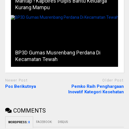
Mantap ! Kapolres Pulpis Bantu Keluarga
Kurang Mampu
BP3D Gumas Musrenbang Perdana Di
Kecamatan Tewah
Newer Post
Older Post
Pos Berikutnya
Pemko Raih Penghargaan
Inovatif Kategori Kesehatan
COMMENTS
FACEBOOK:
DISQUS:
WORDPRESS:
0