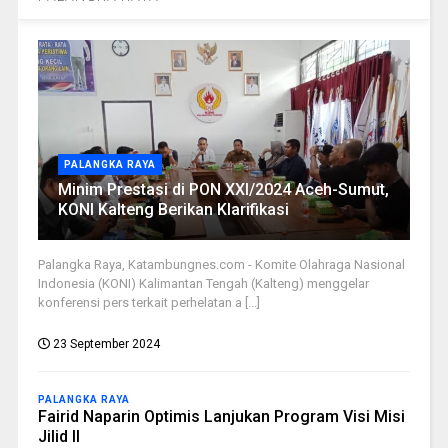
PALANGKA RAYA
Minim Prestasi di PON XXI/2024 Aceh-Sumut,
KONI Kalteng Berikan Klarifikasi
Palangka Raya, Katambungnes.com - Komite Olahraga Nasional
Indonesia (KONI) Kalimantan Tengah (Kalteng) menggelar
konferensi pers terkait perhelatan a [...]
23 September 2024
PALANGKA RAYA
Fairid Naparin Optimis Lanjukan Program Visi Misi
Jilid II