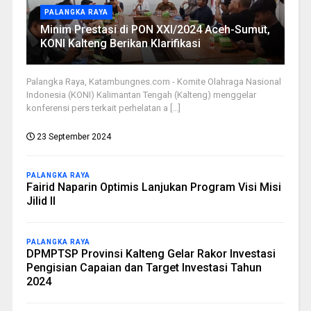
PALANGKA RAYA
Minim Prestasi di PON XXI/2024 Aceh-Sumut,
KONI Kalteng Berikan Klarifikasi
Palangka Raya, Katambungnes.com - Komite Olahraga Nasional
Indonesia (KONI) Kalimantan Tengah (Kalteng) menggelar
konferensi pers terkait perhelatan a [...]
23 September 2024
PALANGKA RAYA
Fairid Naparin Optimis Lanjukan Program Visi Misi
Jilid II
PALANGKA RAYA
DPMPTSP Provinsi Kalteng Gelar Rakor Investasi
Pengisian Capaian dan Target Investasi Tahun
2024