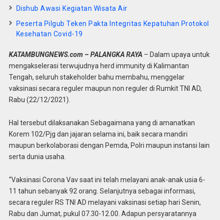
Dishub Awasi Kegiatan Wisata Air
Peserta Pilgub Teken Pakta Integritas Kepatuhan Protokol
Kesehatan Covid-19
KATAMBUNGNEWS.com – PALANGKA RAYA
– Dalam upaya untuk
mengakselerasi terwujudnya herd immunity di Kalimantan
Tengah, seluruh stakeholder bahu membahu, menggelar
vaksinasi secara reguler maupun non reguler di Rumkit TNI AD,
Rabu (22/12/2021).
Hal tersebut dilaksanakan Sebagaimana yang di amanatkan
Korem 102/Pjg dan jajaran selama ini, baik secara mandiri
maupun berkolaborasi dengan Pemda, Polri maupun instansi lain
serta dunia usaha.
“Vaksinasi Corona Vav saat ini telah melayani anak-anak usia 6-
11 tahun sebanyak 92 orang. Selanjutnya sebagai informasi,
secara reguler RS TNI AD melayani vaksinasi setiap hari Senin,
Rabu dan Jumat, pukul 07.30-12.00. Adapun persyaratannya